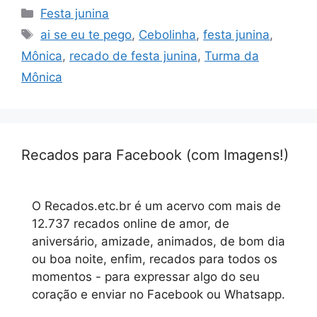
Categorias
Festa junina
Tags
ai se eu te pego
,
Cebolinha
,
festa junina
,
Mônica
,
recado de festa junina
,
Turma da
Mônica
Recados para Facebook (com Imagens!)
O Recados.etc.br é um acervo com mais de
12.737 recados online de amor, de
aniversário, amizade, animados, de bom dia
ou boa noite, enfim, recados para todos os
momentos - para expressar algo do seu
coração e enviar no Facebook ou Whatsapp.