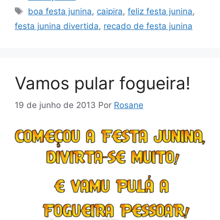
Tags
boa festa junina
,
caipira
,
feliz festa junina
,
festa junina divertida
,
recado de festa junina
Vamos pular fogueira!
19 de junho de 2013
Por
Rosane