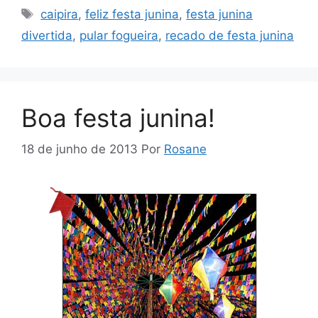
Tags
caipira
,
feliz festa junina
,
festa junina
divertida
,
pular fogueira
,
recado de festa junina
Boa festa junina!
18 de junho de 2013
Por
Rosane