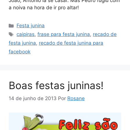
João, Antônio ia se casar. Mas Pedro fugiu com
a noiva na hora de ir pro altar!
Categorias
Festa junina
Tags
caipiras
,
frase para festa junina
,
recado de
festa junina
,
recado de festa junina para
facebook
Boas festas juninas!
14 de junho de 2013
Por
Rosane