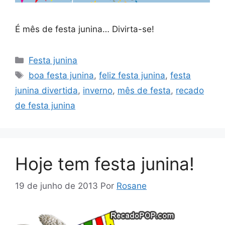
É mês de festa junina… Divirta-se!
Categorias
Festa junina
Tags
boa festa junina
,
feliz festa junina
,
festa
junina divertida
,
inverno
,
mês de festa
,
recado
de festa junina
Hoje tem festa junina!
19 de junho de 2013
Por
Rosane