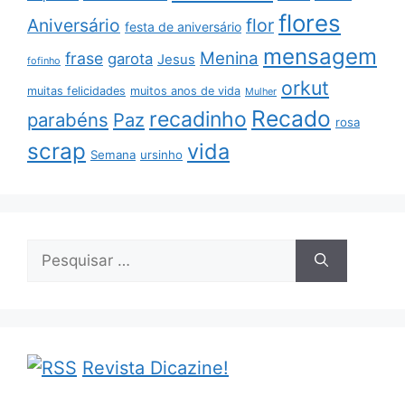
flores
Aniversário
flor
festa de aniversário
mensagem
Menina
frase
garota
Jesus
fofinho
orkut
muitas felicidades
muitos anos de vida
Mulher
Recado
recadinho
parabéns
Paz
rosa
scrap
vida
Semana
ursinho
Pesquisar
por:
Revista Dicazine!