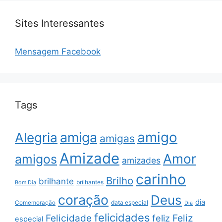
Sites Interessantes
Mensagem Facebook
Tags
amigo
amiga
Alegria
amigas
Amizade
Amor
amigos
amizades
carinho
Brilho
brilhante
brilhantes
Bom Dia
coração
Deus
dia
data especial
Comemoração
Dia
felicidades
Feliz
Felicidade
feliz
especial