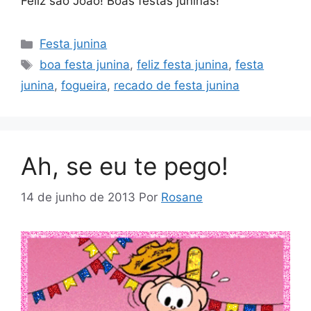
Feliz são João! Boas festas juninas!
Categorias
Festa junina
Tags
boa festa junina
,
feliz festa junina
,
festa
junina
,
fogueira
,
recado de festa junina
Ah, se eu te pego!
14 de junho de 2013
Por
Rosane