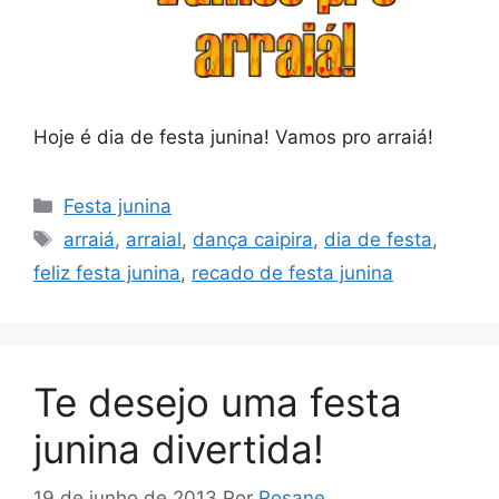
Hoje é dia de festa junina! Vamos pro arraiá!
Categorias
Festa junina
Tags
arraiá
,
arraial
,
dança caipira
,
dia de festa
,
feliz festa junina
,
recado de festa junina
Te desejo uma festa
junina divertida!
19 de junho de 2013
Por
Rosane