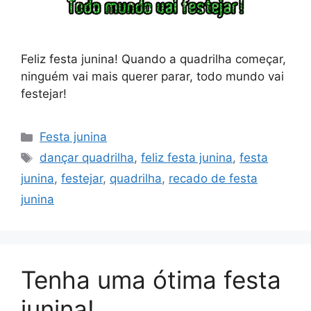
Feliz festa junina! Quando a quadrilha começar,
ninguém vai mais querer parar, todo mundo vai
festejar!
Categorias
Festa junina
Tags
dançar quadrilha
,
feliz festa junina
,
festa
junina
,
festejar
,
quadrilha
,
recado de festa
junina
Tenha uma ótima festa
junina!