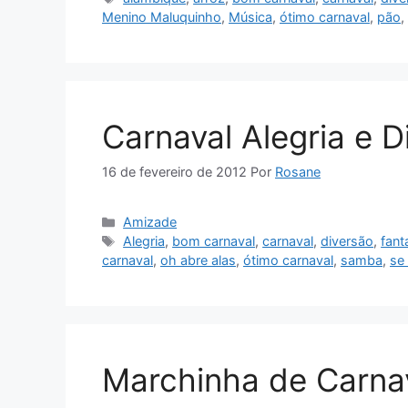
Menino Maluquinho
,
Música
,
ótimo carnaval
,
pão
,
Carnaval Alegria e D
16 de fevereiro de 2012
Por
Rosane
Categorias
Amizade
Tags
Alegria
,
bom carnaval
,
carnaval
,
diversão
,
fant
carnaval
,
oh abre alas
,
ótimo carnaval
,
samba
,
se 
Marchinha de Carna