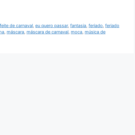
feite de carnaval
,
eu quero passar
,
fantasia
,
feriado
,
feriado
ha
,
máscara
,
máscara de carnaval
,
moça
,
música de