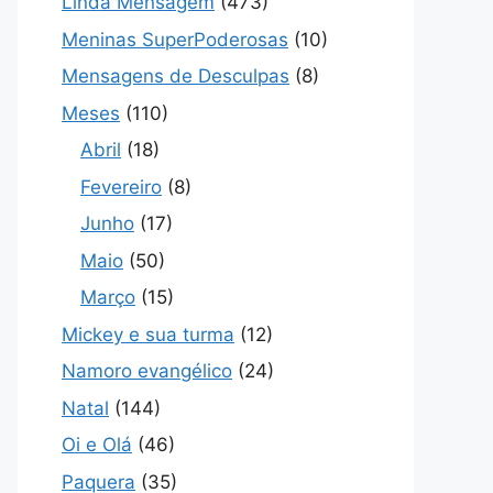
Linda Mensagem
(473)
Meninas SuperPoderosas
(10)
Mensagens de Desculpas
(8)
Meses
(110)
Abril
(18)
Fevereiro
(8)
Junho
(17)
Maio
(50)
Março
(15)
Mickey e sua turma
(12)
Namoro evangélico
(24)
Natal
(144)
Oi e Olá
(46)
Paquera
(35)