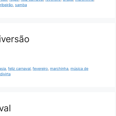
ribeirão
,
samba
iversão
asia
,
feliz carnaval
,
fevereiro
,
marchinha
,
música de
divirta
val