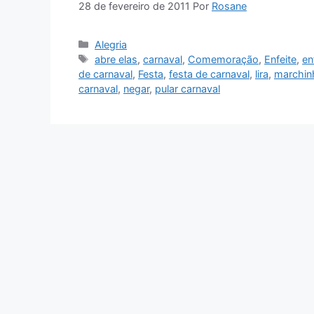
28 de fevereiro de 2011
Por
Rosane
Categorias
Alegria
Tags
abre elas
,
carnaval
,
Comemoração
,
Enfeite
,
en
de carnaval
,
Festa
,
festa de carnaval
,
lira
,
marchin
carnaval
,
negar
,
pular carnaval