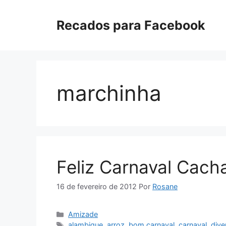
Pular
para
Recados para Facebook
o
conteúdo
marchinha
Feliz Carnaval Cach
16 de fevereiro de 2012
Por
Rosane
Categorias
Amizade
Tags
alambique
,
arroz
,
bom carnaval
,
carnaval
,
dive