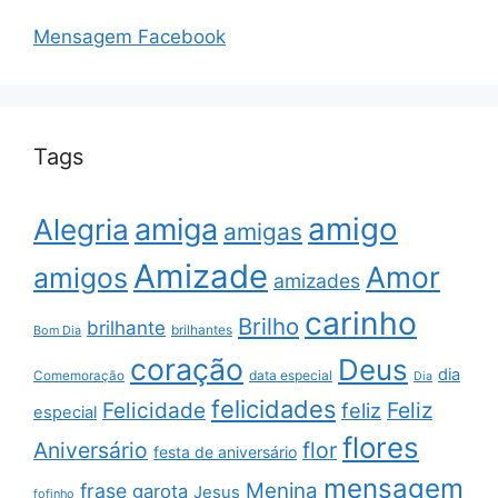
Mensagem Facebook
Tags
amigo
amiga
Alegria
amigas
Amizade
Amor
amigos
amizades
carinho
Brilho
brilhante
brilhantes
Bom Dia
coração
Deus
dia
data especial
Comemoração
Dia
felicidades
Feliz
Felicidade
feliz
especial
flores
Aniversário
flor
festa de aniversário
mensagem
Menina
frase
garota
Jesus
fofinho