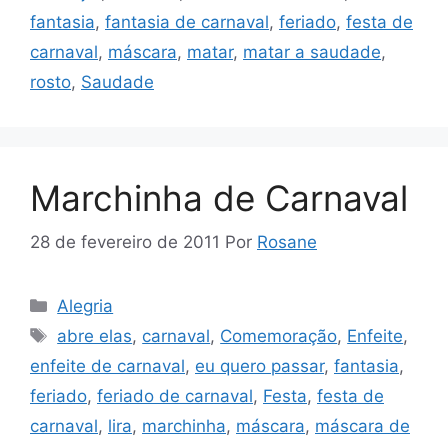
fantasia
,
fantasia de carnaval
,
feriado
,
festa de
carnaval
,
máscara
,
matar
,
matar a saudade
,
rosto
,
Saudade
Marchinha de Carnaval
28 de fevereiro de 2011
Por
Rosane
Categorias
Alegria
Tags
abre elas
,
carnaval
,
Comemoração
,
Enfeite
,
enfeite de carnaval
,
eu quero passar
,
fantasia
,
feriado
,
feriado de carnaval
,
Festa
,
festa de
carnaval
,
lira
,
marchinha
,
máscara
,
máscara de