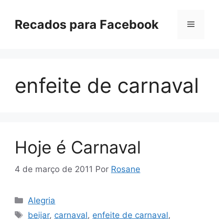
Pular
para
Recados para Facebook
Menu
o
conteúdo
enfeite de carnaval
Hoje é Carnaval
4 de março de 2011
Por
Rosane
Categorias
Alegria
Tags
beijar
,
carnaval
,
enfeite de carnaval
,