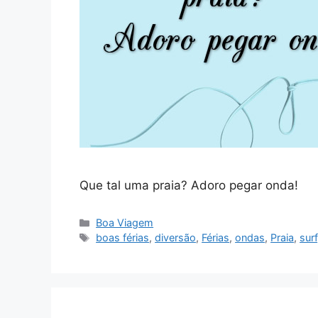
Que tal uma praia? Adoro pegar onda!
Categorias
Boa Viagem
Tags
boas férias
,
diversão
,
Férias
,
ondas
,
Praia
,
surf