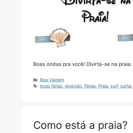
Boas ondas pra você! Divirta-se na praia.
Categorias
Boa Viagem
Tags
boas férias
,
diversão
,
Férias
,
Praia
,
surf
,
surfar
Como está a praia?