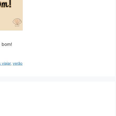
o bom!
viajar
,
verão