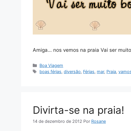
Amiga… nos vemos na praia Vai ser muit
Categorias
Boa Viagem
Tags
boas férias
,
diversão
,
Férias
,
mar
,
Praia
,
vamos 
Divirta-se na praia!
14 de dezembro de 2012
Por
Rosane