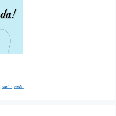
,
surfar
,
verão