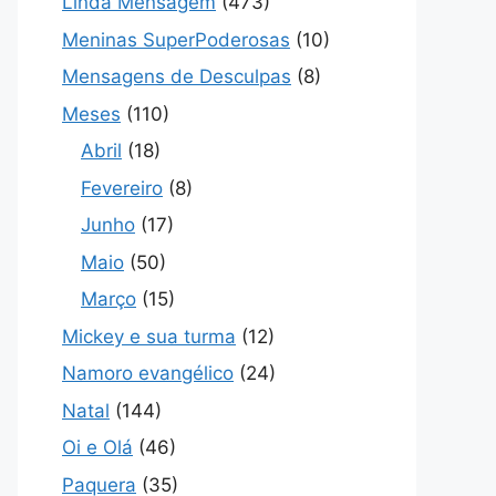
Linda Mensagem
(473)
Meninas SuperPoderosas
(10)
Mensagens de Desculpas
(8)
Meses
(110)
Abril
(18)
Fevereiro
(8)
Junho
(17)
Maio
(50)
Março
(15)
Mickey e sua turma
(12)
Namoro evangélico
(24)
Natal
(144)
Oi e Olá
(46)
Paquera
(35)