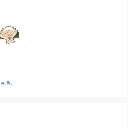
,
verão