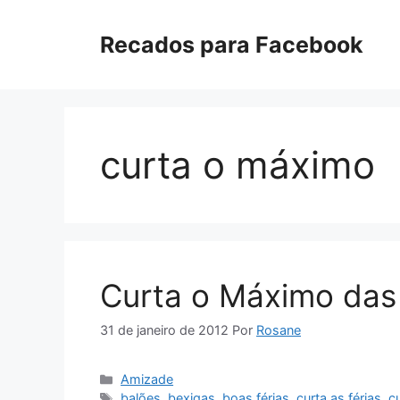
Pular
para
Recados para Facebook
o
conteúdo
curta o máximo
Curta o Máximo das 
31 de janeiro de 2012
Por
Rosane
Categorias
Amizade
Tags
balões
,
bexigas
,
boas férias
,
curta as férias
,
c