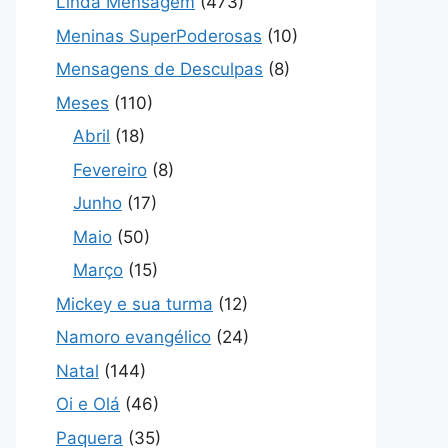
Linda Mensagem
(473)
Meninas SuperPoderosas
(10)
Mensagens de Desculpas
(8)
Meses
(110)
Abril
(18)
Fevereiro
(8)
Junho
(17)
Maio
(50)
Março
(15)
Mickey e sua turma
(12)
Namoro evangélico
(24)
Natal
(144)
Oi e Olá
(46)
Paquera
(35)