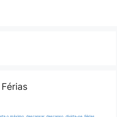
Férias
urta o máximo
,
descansar
,
descanso
,
divirta-se
,
Férias
,