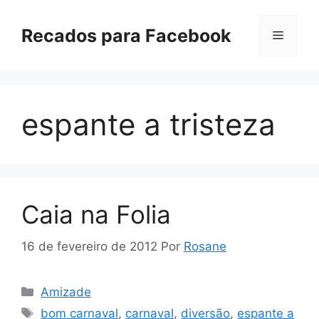
Pular
para
Recados para Facebook
Menu
o
conteúdo
espante a tristeza
Caia na Folia
16 de fevereiro de 2012
Por
Rosane
Categorias
Amizade
Tags
bom carnaval
,
carnaval
,
diversão
,
espante a