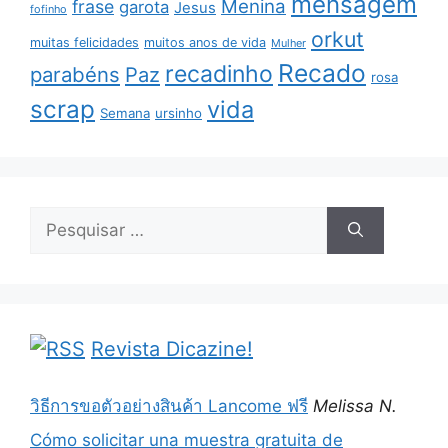
mensagem
Menina
frase
garota
Jesus
fofinho
orkut
muitas felicidades
muitos anos de vida
Mulher
Recado
recadinho
parabéns
Paz
rosa
scrap
vida
Semana
ursinho
Pesquisar
por:
Revista Dicazine!
วิธีการขอตัวอย่างสินค้า Lancome ฟรี
Melissa N.
Cómo solicitar una muestra gratuita de