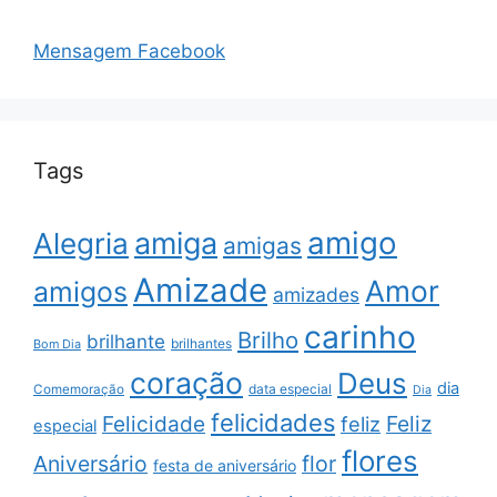
Mensagem Facebook
Tags
amigo
amiga
Alegria
amigas
Amizade
Amor
amigos
amizades
carinho
Brilho
brilhante
brilhantes
Bom Dia
coração
Deus
dia
data especial
Comemoração
Dia
felicidades
Feliz
Felicidade
feliz
especial
flores
Aniversário
flor
festa de aniversário