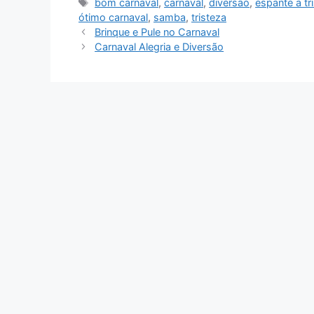
Tags
bom carnaval
,
carnaval
,
diversão
,
espante a tr
ótimo carnaval
,
samba
,
tristeza
Brinque e Pule no Carnaval
Carnaval Alegria e Diversão