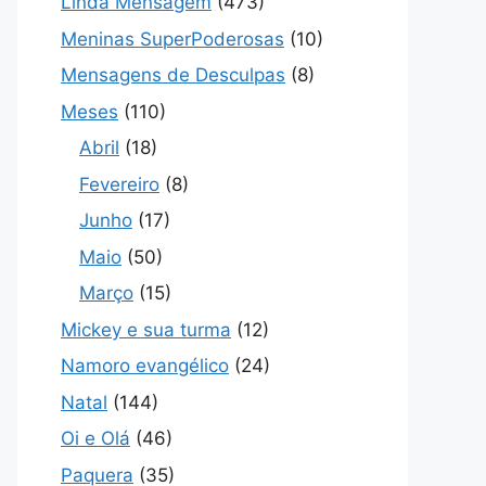
Linda Mensagem
(473)
Meninas SuperPoderosas
(10)
Mensagens de Desculpas
(8)
Meses
(110)
Abril
(18)
Fevereiro
(8)
Junho
(17)
Maio
(50)
Março
(15)
Mickey e sua turma
(12)
Namoro evangélico
(24)
Natal
(144)
Oi e Olá
(46)
Paquera
(35)