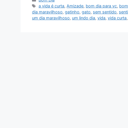
Tags
a vida é curta
,
Amizade
,
bom dia para vc
,
bom 
dia maravilhoso
,
gatinho
,
gato
,
sem sentido
,
sent
um dia maravilhoso
,
um lindo dia
,
vida
,
vida curta