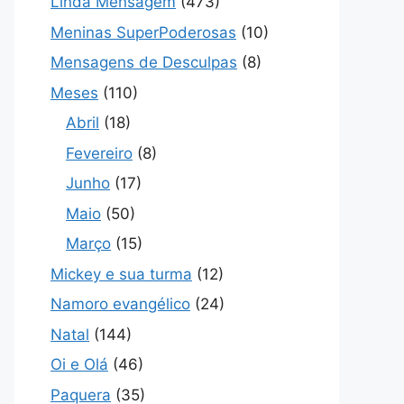
Linda Mensagem
(473)
Meninas SuperPoderosas
(10)
Mensagens de Desculpas
(8)
Meses
(110)
Abril
(18)
Fevereiro
(8)
Junho
(17)
Maio
(50)
Março
(15)
Mickey e sua turma
(12)
Namoro evangélico
(24)
Natal
(144)
Oi e Olá
(46)
Paquera
(35)