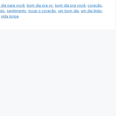
dia para você
,
bom dia pra vc
,
bom dia pra você
,
coração
,
ido
,
sentimento
,
tocar o coração
,
um bom dia
,
um dia lindo
,
,
vida longa