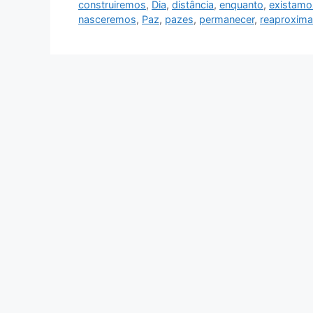
construiremos
,
Dia
,
distância
,
enquanto
,
existamo
nasceremos
,
Paz
,
pazes
,
permanecer
,
reaproxima