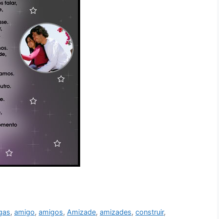
gas
,
amigo
,
amigos
,
Amizade
,
amizades
,
construir
,