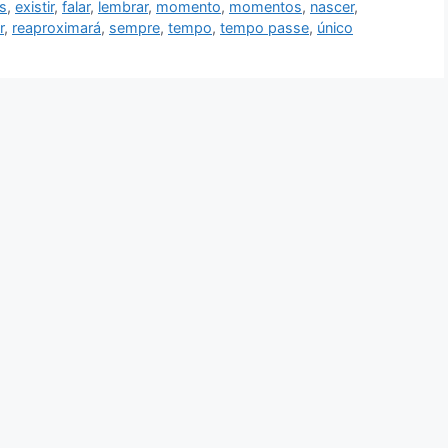
s
,
existir
,
falar
,
lembrar
,
momento
,
momentos
,
nascer
,
r
,
reaproximará
,
sempre
,
tempo
,
tempo passe
,
único