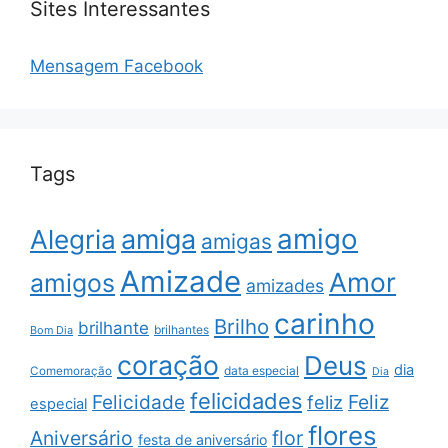
Sites Interessantes
Mensagem Facebook
Tags
amigo
amiga
Alegria
amigas
Amizade
Amor
amigos
amizades
carinho
Brilho
brilhante
brilhantes
Bom Dia
coração
Deus
dia
data especial
Comemoração
Dia
felicidades
Feliz
Felicidade
feliz
especial
flores
Aniversário
flor
festa de aniversário