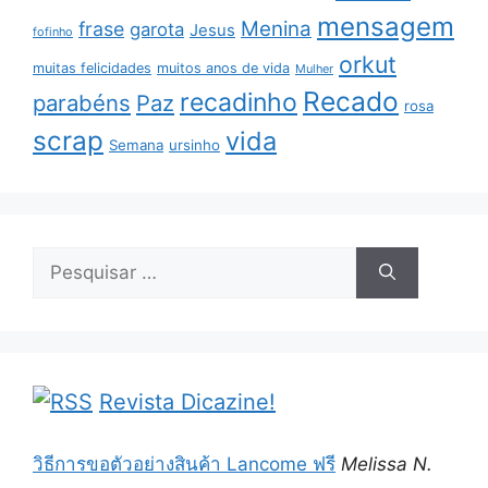
mensagem
Menina
frase
garota
Jesus
fofinho
orkut
muitas felicidades
muitos anos de vida
Mulher
Recado
recadinho
parabéns
Paz
rosa
scrap
vida
Semana
ursinho
Pesquisar
por:
Revista Dicazine!
วิธีการขอตัวอย่างสินค้า Lancome ฟรี
Melissa N.