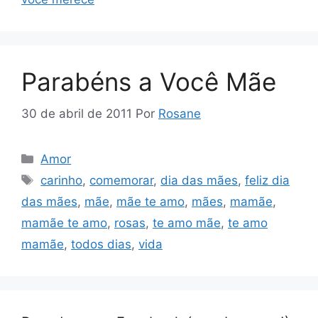
Parabéns a Você Mãe
30 de abril de 2011
Por
Rosane
Categorias
Amor
Tags
carinho
,
comemorar
,
dia das mães
,
feliz dia
das mães
,
mãe
,
mãe te amo
,
mães
,
mamãe
,
mamãe te amo
,
rosas
,
te amo mãe
,
te amo
mamãe
,
todos dias
,
vida