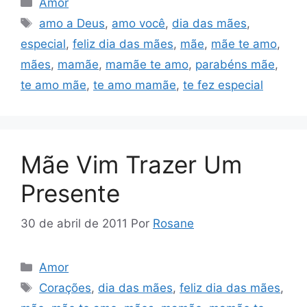
Amor
Tags
amo a Deus
,
amo você
,
dia das mães
,
especial
,
feliz dia das mães
,
mãe
,
mãe te amo
,
mães
,
mamãe
,
mamãe te amo
,
parabéns mãe
,
te amo mãe
,
te amo mamãe
,
te fez especial
Mãe Vim Trazer Um
Presente
30 de abril de 2011
Por
Rosane
Categorias
Amor
Tags
Corações
,
dia das mães
,
feliz dia das mães
,