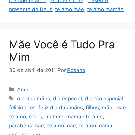
mamãe te amo
,
parabéns mãe
,
presente
,
presente de Deus
,
te amo mãe
,
te amo mamãe
Mãe Você é Tudo Pra
Mim
30 de abril de 2011
Por
Rosane
Categorias
Amor
Tags
dia das mães
,
dia especial
,
dia tão especial
,
felicidades
,
feliz dia das mães
,
filhos
,
mãe
,
mãe
te amo
,
mães
,
mamãe
,
mamãe te amo
,
parabéns mãe
,
te amo mãe
,
te amo mamãe
,
você merece