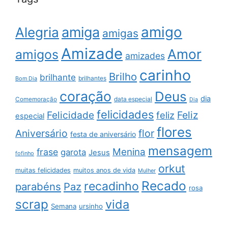
amigo
amiga
Alegria
amigas
Amizade
Amor
amigos
amizades
carinho
Brilho
brilhante
brilhantes
Bom Dia
coração
Deus
dia
data especial
Comemoração
Dia
felicidades
Feliz
Felicidade
feliz
especial
flores
Aniversário
flor
festa de aniversário
mensagem
Menina
frase
garota
Jesus
fofinho
orkut
muitas felicidades
muitos anos de vida
Mulher
Recado
recadinho
parabéns
Paz
rosa
scrap
vida
Semana
ursinho