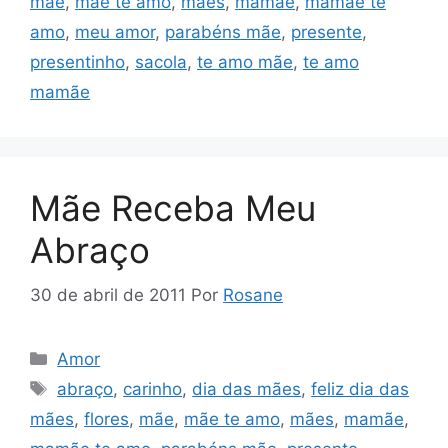
mãe
,
mãe te amo
,
mães
,
mamãe
,
mamãe te
amo
,
meu amor
,
parabéns mãe
,
presente
,
presentinho
,
sacola
,
te amo mãe
,
te amo
mamãe
Mãe Receba Meu
Abraço
30 de abril de 2011
Por
Rosane
Categorias
Amor
Tags
abraço
,
carinho
,
dia das mães
,
feliz dia das
mães
,
flores
,
mãe
,
mãe te amo
,
mães
,
mamãe
,