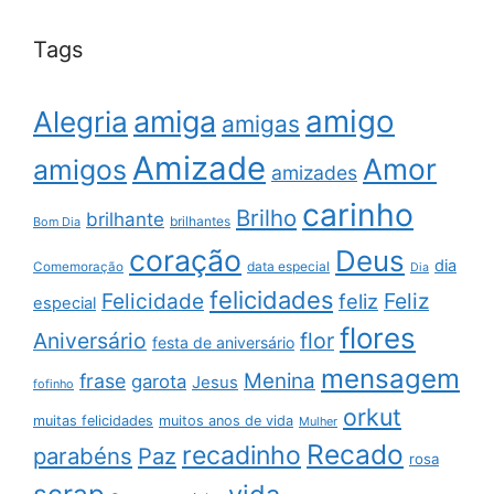
Tags
amigo
amiga
Alegria
amigas
Amizade
Amor
amigos
amizades
carinho
Brilho
brilhante
brilhantes
Bom Dia
coração
Deus
dia
data especial
Comemoração
Dia
felicidades
Feliz
Felicidade
feliz
especial
flores
Aniversário
flor
festa de aniversário
mensagem
Menina
frase
garota
Jesus
fofinho
orkut
muitas felicidades
muitos anos de vida
Mulher
Recado
recadinho
parabéns
Paz
rosa