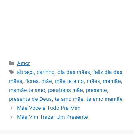
Categorias
Amor
Tags
abraço
,
carinho
,
dia das mães
,
feliz dia das
mães
,
flores
,
mãe
,
mãe te amo
,
mães
,
mamãe
,
mamãe te amo
,
parabéns mãe
,
presente
,
presente de Deus
,
te amo mãe
,
te amo mamãe
Mãe Você é Tudo Pra Mim
Mãe Vim Trazer Um Presente