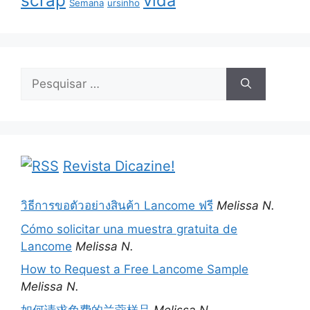
scrap
vida
Semana
ursinho
Pesquisar
por:
Revista Dicazine!
วิธีการขอตัวอย่างสินค้า Lancome ฟรี
Melissa N.
Cómo solicitar una muestra gratuita de
Lancome
Melissa N.
How to Request a Free Lancome Sample
Melissa N.
如何请求免费的兰蔻样品
Melissa N.