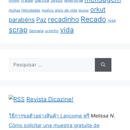
Jesus
fofinho
orkut
muitas felicidades
muitos anos de vida
Mulher
Recado
recadinho
parabéns
Paz
rosa
scrap
vida
Semana
ursinho
Pesquisar
por:
Revista Dicazine!
วิธีการขอตัวอย่างสินค้า Lancome ฟรี
Melissa N.
Cómo solicitar una muestra gratuita de