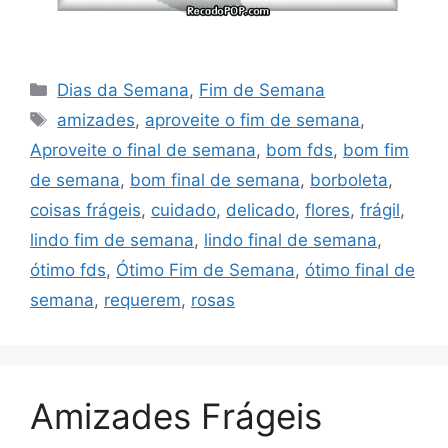
Categorias
Dias da Semana
,
Fim de Semana
Tags
amizades
,
aproveite o fim de semana
,
Aproveite o final de semana
,
bom fds
,
bom fim
de semana
,
bom final de semana
,
borboleta
,
coisas frágeis
,
cuidado
,
delicado
,
flores
,
frágil
,
lindo fim de semana
,
lindo final de semana
,
ótimo fds
,
Ótimo Fim de Semana
,
ótimo final de
semana
,
requerem
,
rosas
Amizades Frágeis