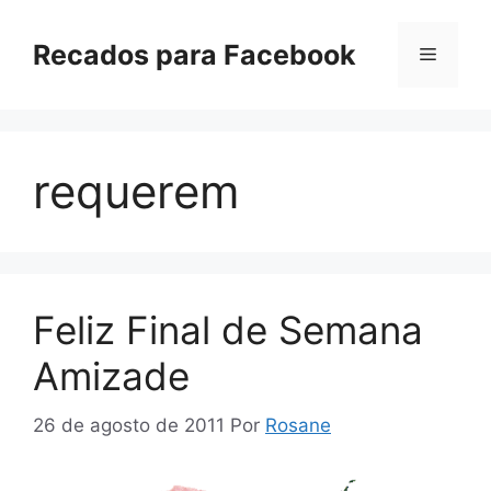
Pular
para
Recados para Facebook
Menu
o
conteúdo
requerem
Feliz Final de Semana
Amizade
26 de agosto de 2011
Por
Rosane