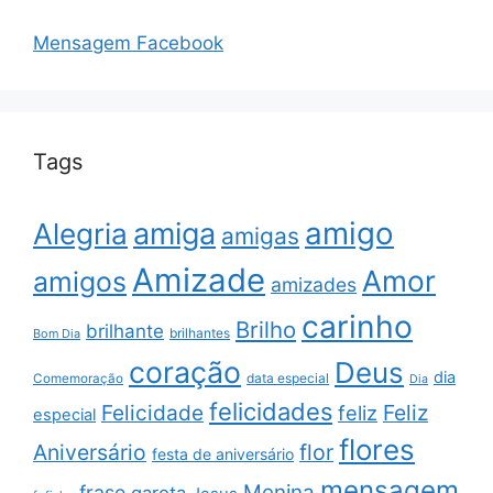
Mensagem Facebook
Tags
amigo
amiga
Alegria
amigas
Amizade
Amor
amigos
amizades
carinho
Brilho
brilhante
brilhantes
Bom Dia
coração
Deus
dia
data especial
Comemoração
Dia
felicidades
Feliz
Felicidade
feliz
especial
flores
Aniversário
flor
festa de aniversário
mensagem
Menina
frase
garota