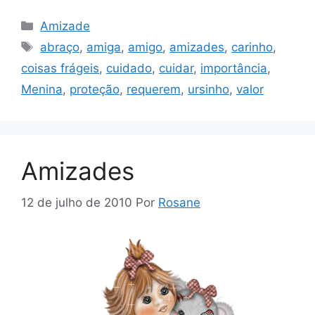
Categorias
Amizade
Tags
abraço
,
amiga
,
amigo
,
amizades
,
carinho
,
coisas frágeis
,
cuidado
,
cuidar
,
importância
,
Menina
,
proteção
,
requerem
,
ursinho
,
valor
Amizades
12 de julho de 2010
Por
Rosane