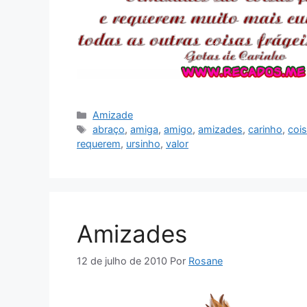
Categorias
Amizade
Tags
abraço
,
amiga
,
amigo
,
amizades
,
carinho
,
cois
requerem
,
ursinho
,
valor
Amizades
12 de julho de 2010
Por
Rosane