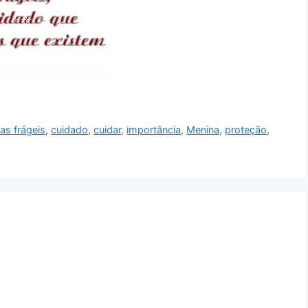
as frágeis
,
cuidado
,
cuidar
,
importância
,
Menina
,
proteção
,