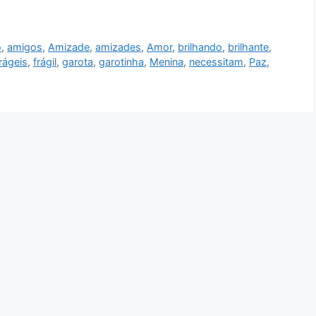
o
,
amigos
,
Amizade
,
amizades
,
Amor
,
brilhando
,
brilhante
,
rágeis
,
frágil
,
garota
,
garotinha
,
Menina
,
necessitam
,
Paz
,