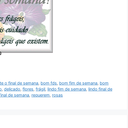
te o final de semana
,
bom fds
,
bom fim de semana
,
bom
o
,
delicado
,
flores
,
frágil
,
lindo fim de semana
,
lindo final de
final de semana
,
requerem
,
rosas