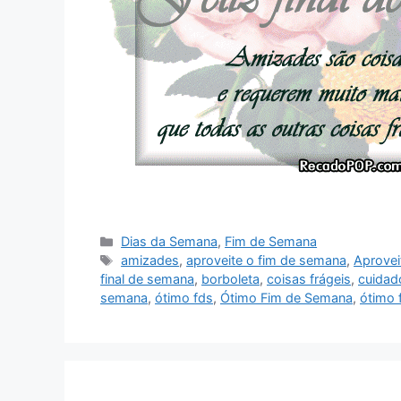
Categorias
Dias da Semana
,
Fim de Semana
Tags
amizades
,
aproveite o fim de semana
,
Aprovei
final de semana
,
borboleta
,
coisas frágeis
,
cuidad
semana
,
ótimo fds
,
Ótimo Fim de Semana
,
ótimo 