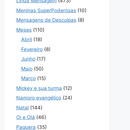
Linda Mensagem
(473)
Meninas SuperPoderosas
(10)
Mensagens de Desculpas
(8)
Meses
(110)
Abril
(18)
Fevereiro
(8)
Junho
(17)
Maio
(50)
Março
(15)
Mickey e sua turma
(12)
Namoro evangélico
(24)
Natal
(144)
Oi e Olá
(46)
Paquera
(35)