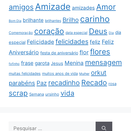
Amizade
Amor
amigos
amizades
carinho
Brilho
brilhante
brilhantes
Bom Dia
coração
Deus
dia
data especial
Comemoração
Dia
felicidades
Feliz
Felicidade
feliz
especial
flores
Aniversário
flor
festa de aniversário
mensagem
Menina
frase
garota
Jesus
fofinho
orkut
muitas felicidades
muitos anos de vida
Mulher
Recado
recadinho
parabéns
Paz
rosa
scrap
vida
Semana
ursinho
Pesquisar