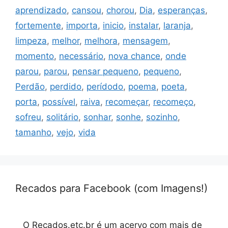
aprendizado
,
cansou
,
chorou
,
Dia
,
esperanças
,
fortemente
,
importa
,
inicio
,
instalar
,
laranja
,
limpeza
,
melhor
,
melhora
,
mensagem
,
momento
,
necessário
,
nova chance
,
onde
parou
,
parou
,
pensar pequeno
,
pequeno
,
Perdão
,
perdido
,
perídodo
,
poema
,
poeta
,
porta
,
possível
,
raiva
,
recomeçar
,
recomeço
,
sofreu
,
solitário
,
sonhar
,
sonhe
,
sozinho
,
tamanho
,
vejo
,
vida
Recados para Facebook (com Imagens!)
O Recados.etc.br é um acervo com mais de