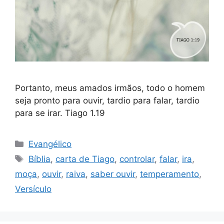
Portanto, meus amados irmãos, todo o homem
seja pronto para ouvir, tardio para falar, tardio
para se irar. Tiago 1.19
Categorias
Evangélico
Tags
Bíblia
,
carta de Tiago
,
controlar
,
falar
,
ira
,
moça
,
ouvir
,
raiva
,
saber ouvir
,
temperamento
,
Versículo