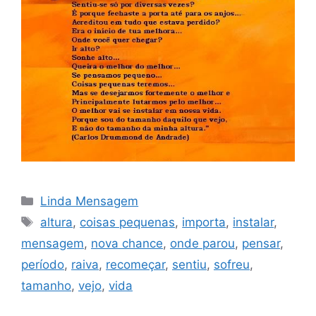
Categorias
Linda Mensagem
Tags
altura
,
coisas pequenas
,
importa
,
instalar
,
mensagem
,
nova chance
,
onde parou
,
pensar
,
período
,
raiva
,
recomeçar
,
sentiu
,
sofreu
,
tamanho
,
vejo
,
vida