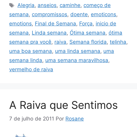
Tags
Alegria
,
anseios
,
caminhe
,
começo de
semana
,
compromissos
,
doente
,
emoticons
,
emotions
,
Final de Semana
,
Força
,
inicio de
semana
,
Linda semana
,
Ótima semana
,
ótima
semana pra você
,
raiva
,
Semana florida
,
telinha
,
uma boa semana
,
uma linda semana
,
uma
semana linda
,
uma semana maravilhosa
,
vermelho de raiva
A Raiva que Sentimos
7 de julho de 2011
Por
Rosane