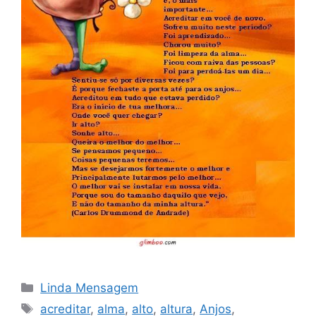
Categorias
Linda Mensagem
Tags
acreditar
,
alma
,
alto
,
altura
,
Anjos
,