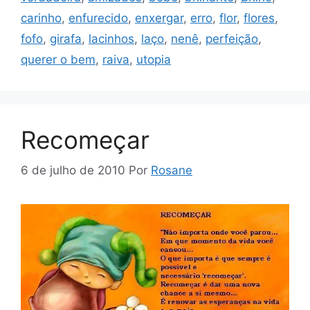
carinho
,
enfurecido
,
enxergar
,
erro
,
flor
,
flores
,
fofo
,
girafa
,
lacinhos
,
laço
,
nenê
,
perfeição
,
querer o bem
,
raiva
,
utopia
Recomeçar
6 de julho de 2010
Por
Rosane