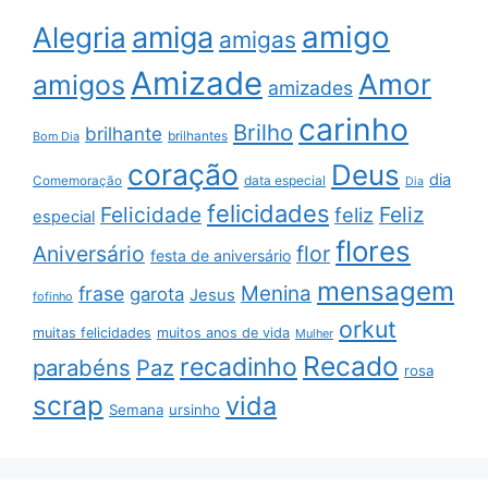
amigo
amiga
Alegria
amigas
Amizade
Amor
amigos
amizades
carinho
Brilho
brilhante
brilhantes
Bom Dia
coração
Deus
dia
data especial
Comemoração
Dia
felicidades
Feliz
Felicidade
feliz
especial
flores
Aniversário
flor
festa de aniversário
mensagem
Menina
frase
garota
Jesus
fofinho
orkut
muitas felicidades
muitos anos de vida
Mulher
Recado
recadinho
parabéns
Paz
rosa
scrap
vida
Semana
ursinho