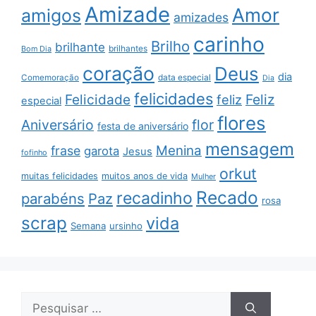
Amizade
Amor
amigos
amizades
carinho
Brilho
brilhante
brilhantes
Bom Dia
coração
Deus
dia
data especial
Comemoração
Dia
felicidades
Feliz
Felicidade
feliz
especial
flores
Aniversário
flor
festa de aniversário
mensagem
Menina
frase
garota
Jesus
fofinho
orkut
muitas felicidades
muitos anos de vida
Mulher
Recado
recadinho
parabéns
Paz
rosa
scrap
vida
Semana
ursinho
Pesquisar