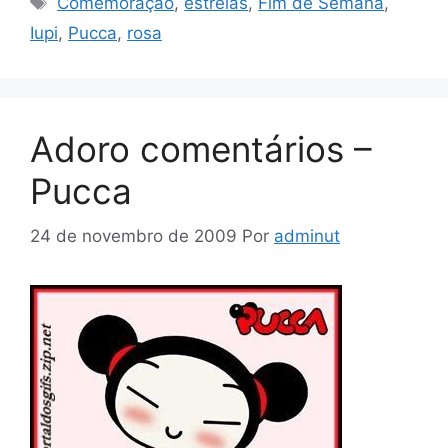
Comemoração
,
estrelas
,
Fim de Semana
,
Iupi
,
Pucca
,
rosa
Adoro comentários –
Pucca
24 de novembro de 2009
Por
adminut