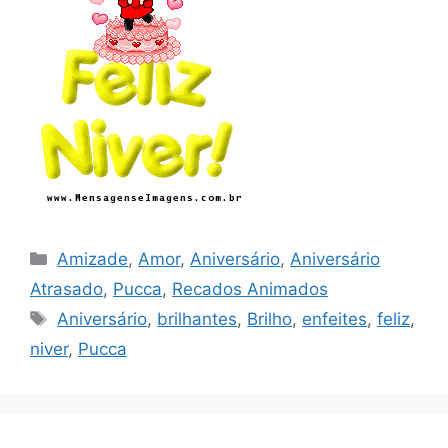
Categorias
Amizade
,
Amor
,
Aniversário
,
Aniversário
Atrasado
,
Pucca
,
Recados Animados
Tags
Aniversário
,
brilhantes
,
Brilho
,
enfeites
,
feliz
,
niver
,
Pucca