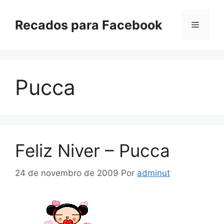
Pular
para
Recados para Facebook
Menu
o
conteúdo
Pucca
Feliz Niver – Pucca
24 de novembro de 2009
Por
adminut