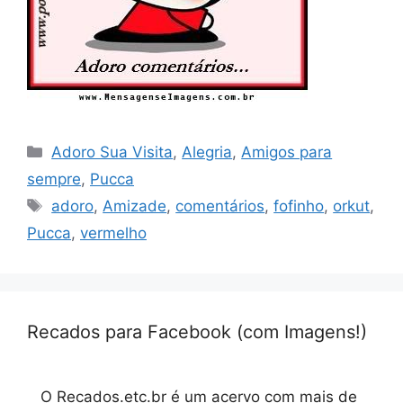
Categorias
Adoro Sua Visita
,
Alegria
,
Amigos para
sempre
,
Pucca
Tags
adoro
,
Amizade
,
comentários
,
fofinho
,
orkut
,
Pucca
,
vermelho
Recados para Facebook (com Imagens!)
O Recados.etc.br é um acervo com mais de