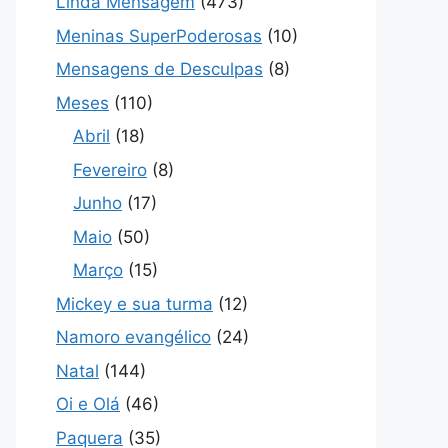
Linda Mensagem
(473)
Meninas SuperPoderosas
(10)
Mensagens de Desculpas
(8)
Meses
(110)
Abril
(18)
Fevereiro
(8)
Junho
(17)
Maio
(50)
Março
(15)
Mickey e sua turma
(12)
Namoro evangélico
(24)
Natal
(144)
Oi e Olá
(46)
Paquera
(35)