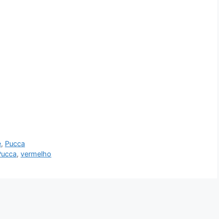
e
,
Pucca
Pucca
,
vermelho