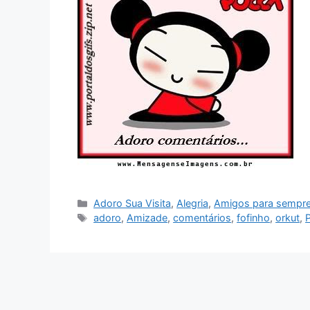
Categorias
Adoro Sua Visita
,
Alegria
,
Amigos para sempr
Tags
adoro
,
Amizade
,
comentários
,
fofinho
,
orkut
,