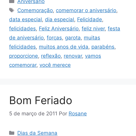
Aniversário
Tags
Comemoração
,
comemorar o aniversário
,
data especial
,
dia especial
,
Felicidade
,
felicidades
,
Feliz Aniversário
,
feliz niver
,
festa
de aniversário
,
forças
,
garota
,
muitas
felicidades
,
muitos anos de vida
,
parabéns
,
proporcione
,
reflexão
,
renovar
,
vamos
comemorar
,
você merece
Bom Feriado
5 de março de 2011
Por
Rosane
Categorias
Dias da Semana