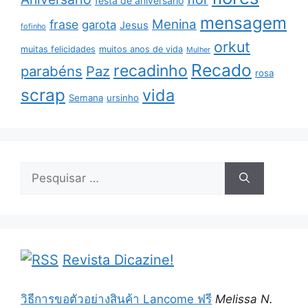
festa de aniversário
mensagem
Menina
frase
garota
Jesus
fofinho
orkut
muitas felicidades
muitos anos de vida
Mulher
Recado
recadinho
parabéns
Paz
rosa
scrap
vida
Semana
ursinho
Pesquisar
por:
Revista Dicazine!
วิธีการขอตัวอย่างสินค้า Lancome ฟรี
Melissa N.