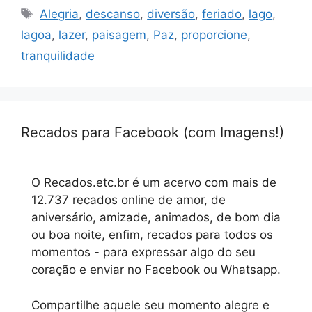
Tags
Alegria
,
descanso
,
diversão
,
feriado
,
lago
,
lagoa
,
lazer
,
paisagem
,
Paz
,
proporcione
,
tranquilidade
Recados para Facebook (com Imagens!)
O Recados.etc.br é um acervo com mais de
12.737 recados online de amor, de
aniversário, amizade, animados, de bom dia
ou boa noite, enfim, recados para todos os
momentos - para expressar algo do seu
coração e enviar no Facebook ou Whatsapp.
Compartilhe aquele seu momento alegre e