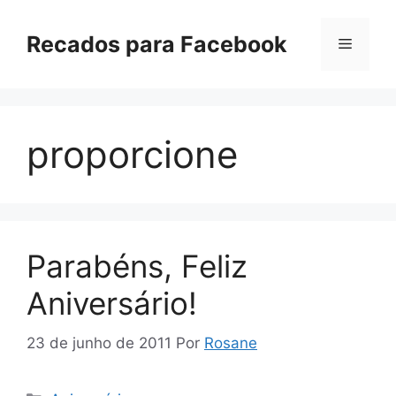
Pular
para
Recados para Facebook
Menu
o
conteúdo
proporcione
Parabéns, Feliz
Aniversário!
23 de junho de 2011
Por
Rosane
Categorias