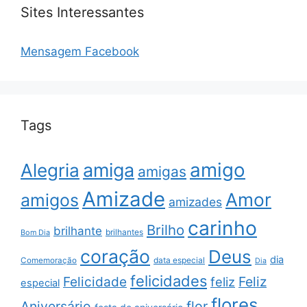
Sites Interessantes
Mensagem Facebook
Tags
amigo
amiga
Alegria
amigas
Amizade
Amor
amigos
amizades
carinho
Brilho
brilhante
brilhantes
Bom Dia
coração
Deus
dia
data especial
Comemoração
Dia
felicidades
Feliz
Felicidade
feliz
especial
flores
Aniversário
flor