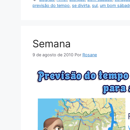
previsão do tempo
,
se divirta
,
sul
,
um bom sábad
Semana
9 de agosto de 2010
Por
Rosane