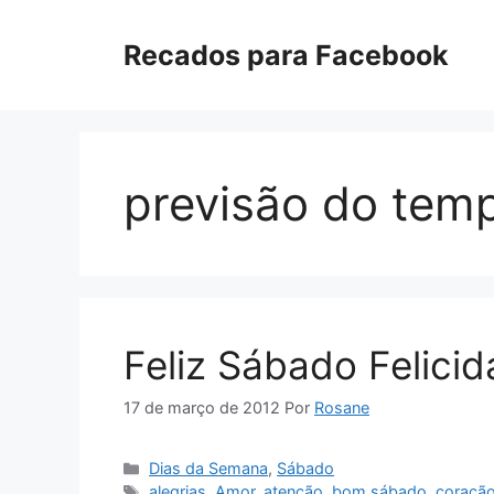
Pular
para
Recados para Facebook
o
conteúdo
previsão do tem
Feliz Sábado Felici
17 de março de 2012
Por
Rosane
Categorias
Dias da Semana
,
Sábado
Tags
alegrias
,
Amor
,
atenção
,
bom sábado
,
coraçã