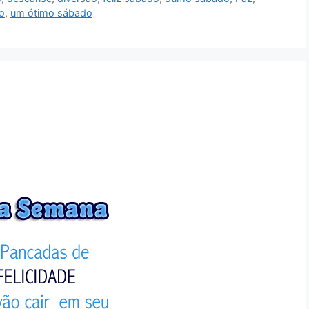
o
,
um ótimo sábado