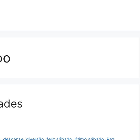
po
dades
o
,
descanse
,
diversão
,
feliz sábado
,
ótimo sábado
,
Paz
,