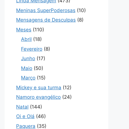
Linda Mensagem
(473)
Meninas SuperPoderosas
(10)
Mensagens de Desculpas
(8)
Meses
(110)
Abril
(18)
Fevereiro
(8)
Junho
(17)
Maio
(50)
Março
(15)
Mickey e sua turma
(12)
Namoro evangélico
(24)
Natal
(144)
Oi e Olá
(46)
Paquera
(35)