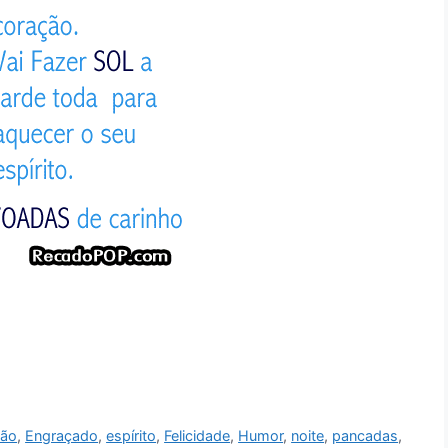
ção
,
Engraçado
,
espírito
,
Felicidade
,
Humor
,
noite
,
pancadas
,