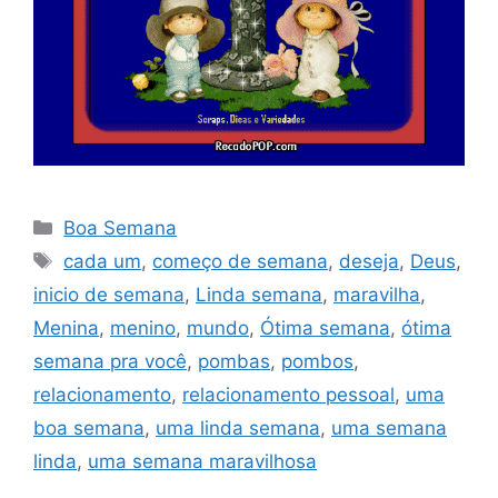
Categorias
Boa Semana
Tags
cada um
,
começo de semana
,
deseja
,
Deus
,
inicio de semana
,
Linda semana
,
maravilha
,
Menina
,
menino
,
mundo
,
Ótima semana
,
ótima
semana pra você
,
pombas
,
pombos
,
relacionamento
,
relacionamento pessoal
,
uma
boa semana
,
uma linda semana
,
uma semana
linda
,
uma semana maravilhosa