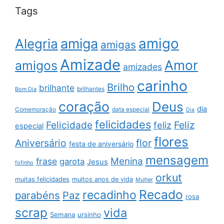
Tags
amigo
amiga
Alegria
amigas
Amizade
Amor
amigos
amizades
carinho
Brilho
brilhante
brilhantes
Bom Dia
coração
Deus
dia
data especial
Comemoração
Dia
felicidades
Feliz
Felicidade
feliz
especial
flores
Aniversário
flor
festa de aniversário
mensagem
Menina
frase
garota
Jesus
fofinho
orkut
muitas felicidades
muitos anos de vida
Mulher
Recado
recadinho
parabéns
Paz
rosa
scrap
vida
Semana
ursinho