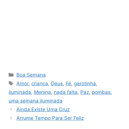
Categorias
Boa Semana
Tags
Amor
,
criança
,
Deus
,
Fé
,
garotinha
,
iluminada
,
Menina
,
nada falta
,
Paz
,
pombas
,
uma semana iluminada
Ainda Existe Uma Cruz
Arrume Tempo Para Ser Feliz