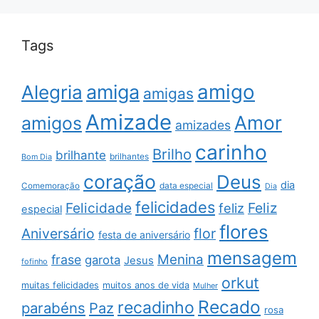
Tags
amigo
amiga
Alegria
amigas
Amizade
Amor
amigos
amizades
carinho
Brilho
brilhante
brilhantes
Bom Dia
coração
Deus
dia
data especial
Comemoração
Dia
felicidades
Feliz
Felicidade
feliz
especial
flores
Aniversário
flor
festa de aniversário
mensagem
Menina
frase
garota
Jesus
fofinho
orkut
muitas felicidades
muitos anos de vida
Mulher
Recado
recadinho
parabéns
Paz
rosa