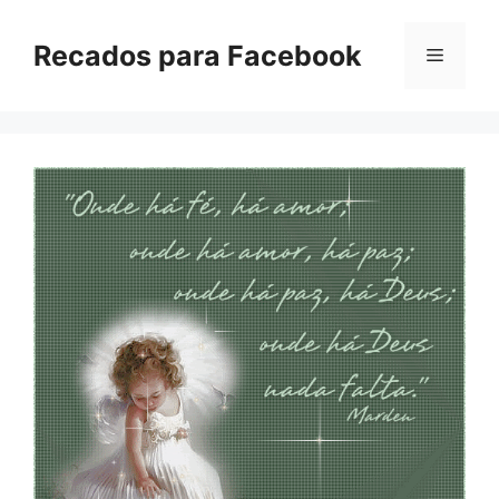
Pular
para
Recados para Facebook
Menu
o
conteúdo