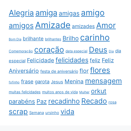
amigo
amiga
Alegria
amigas
Amizade
Amor
amigos
amizades
carinho
Brilho
brilhante
brilhantes
Bom Dia
coração
Deus
dia
data especial
Comemoração
Dia
felicidades
Feliz
Felicidade
feliz
especial
flores
Aniversário
flor
festa de aniversário
mensagem
Menina
frase
garota
Jesus
fofinho
orkut
muitas felicidades
muitos anos de vida
Mulher
Recado
recadinho
parabéns
Paz
rosa
scrap
vida
Semana
ursinho