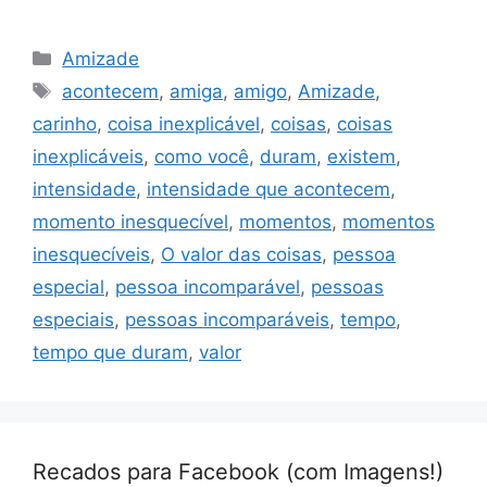
Categorias
Amizade
Tags
acontecem
,
amiga
,
amigo
,
Amizade
,
carinho
,
coisa inexplicável
,
coisas
,
coisas
inexplicáveis
,
como você
,
duram
,
existem
,
intensidade
,
intensidade que acontecem
,
momento inesquecível
,
momentos
,
momentos
inesquecíveis
,
O valor das coisas
,
pessoa
especial
,
pessoa incomparável
,
pessoas
especiais
,
pessoas incomparáveis
,
tempo
,
tempo que duram
,
valor
Recados para Facebook (com Imagens!)