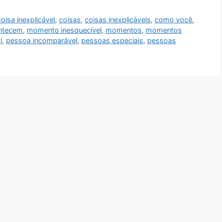
coisa inexplicável
,
coisas
,
coisas inexplicáveis
,
como você
,
ontecem
,
momento inesquecível
,
momentos
,
momentos
l
,
pessoa incomparável
,
pessoas especiais
,
pessoas