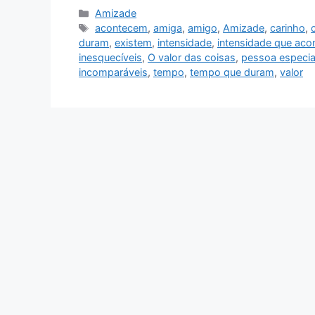
Categorias
Amizade
Tags
acontecem
,
amiga
,
amigo
,
Amizade
,
carinho
,
duram
,
existem
,
intensidade
,
intensidade que ac
inesquecíveis
,
O valor das coisas
,
pessoa especia
incomparáveis
,
tempo
,
tempo que duram
,
valor