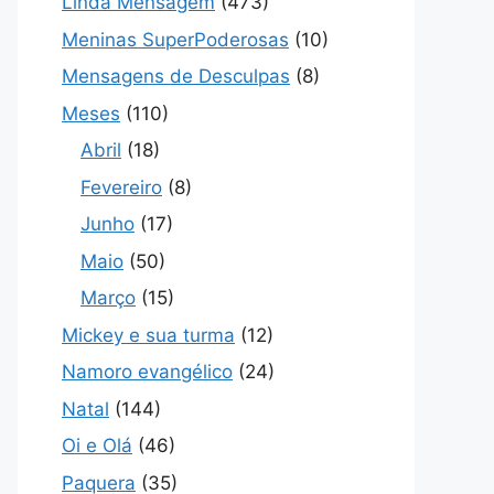
Linda Mensagem
(473)
Meninas SuperPoderosas
(10)
Mensagens de Desculpas
(8)
Meses
(110)
Abril
(18)
Fevereiro
(8)
Junho
(17)
Maio
(50)
Março
(15)
Mickey e sua turma
(12)
Namoro evangélico
(24)
Natal
(144)
Oi e Olá
(46)
Paquera
(35)