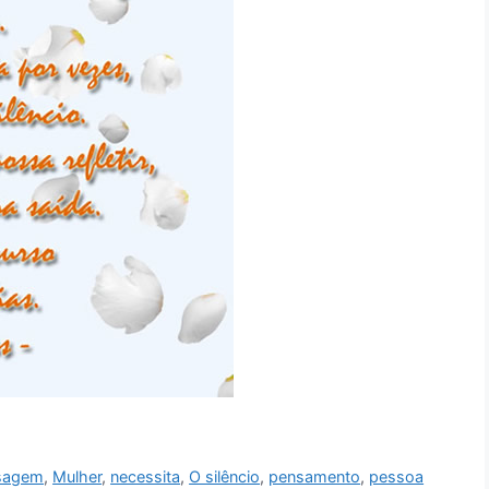
sagem
,
Mulher
,
necessita
,
O silêncio
,
pensamento
,
pessoa