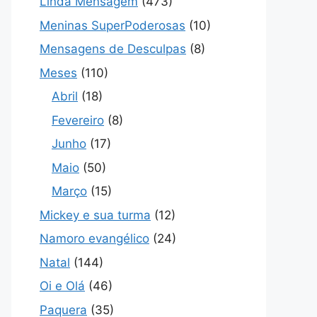
Linda Mensagem
(473)
Meninas SuperPoderosas
(10)
Mensagens de Desculpas
(8)
Meses
(110)
Abril
(18)
Fevereiro
(8)
Junho
(17)
Maio
(50)
Março
(15)
Mickey e sua turma
(12)
Namoro evangélico
(24)
Natal
(144)
Oi e Olá
(46)
Paquera
(35)