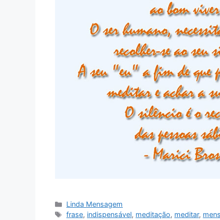
Categorias
Linda Mensagem
Tags
frase
,
indispensável
,
meditação
,
meditar
,
men