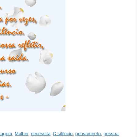
sagem
,
Mulher
,
necessita
,
O silêncio
,
pensamento
,
pessoa