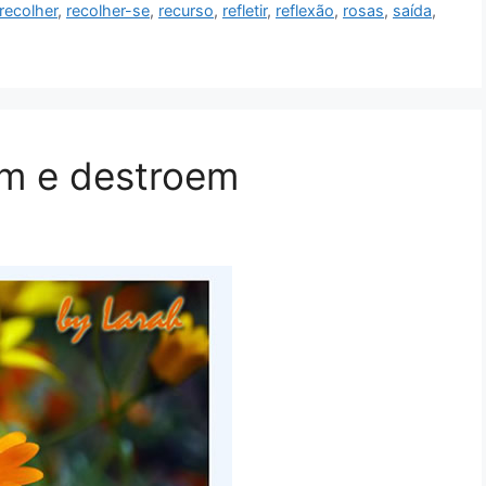
recolher
,
recolher-se
,
recurso
,
refletir
,
reflexão
,
rosas
,
saída
,
m e destroem