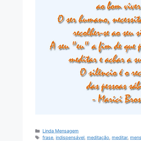
Categorias
Linda Mensagem
Tags
frase
,
indispensável
,
meditação
,
meditar
,
men