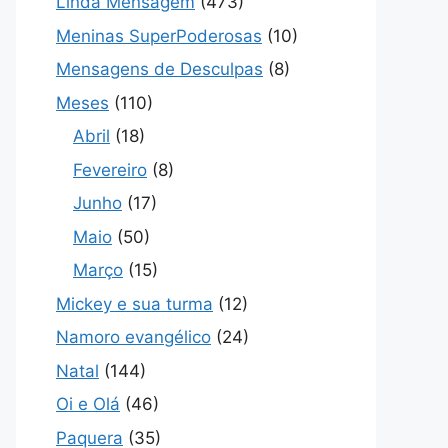
Linda Mensagem
(473)
Meninas SuperPoderosas
(10)
Mensagens de Desculpas
(8)
Meses
(110)
Abril
(18)
Fevereiro
(8)
Junho
(17)
Maio
(50)
Março
(15)
Mickey e sua turma
(12)
Namoro evangélico
(24)
Natal
(144)
Oi e Olá
(46)
Paquera
(35)