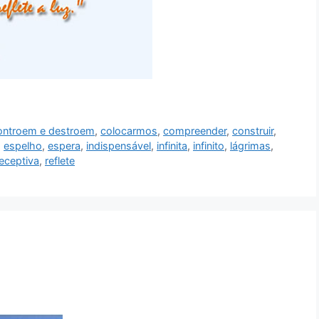
ontroem e destroem
,
colocarmos
,
compreender
,
construir
,
,
espelho
,
espera
,
indispensável
,
infinita
,
infinito
,
lágrimas
,
eceptiva
,
reflete