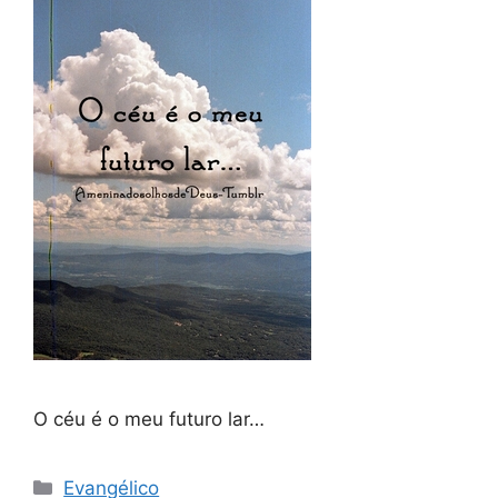
O céu é o meu futuro lar…
Categorias
Evangélico