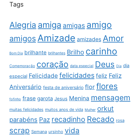
Tags
amigo
amiga
Alegria
amigas
Amizade
Amor
amigos
amizades
carinho
Brilho
brilhante
brilhantes
Bom Dia
coração
Deus
dia
data especial
Comemoração
Dia
felicidades
Feliz
Felicidade
feliz
especial
flores
Aniversário
flor
festa de aniversário
mensagem
Menina
frase
garota
Jesus
fofinho
orkut
muitas felicidades
muitos anos de vida
Mulher
Recado
recadinho
parabéns
Paz
rosa
scrap
vida
Semana
ursinho