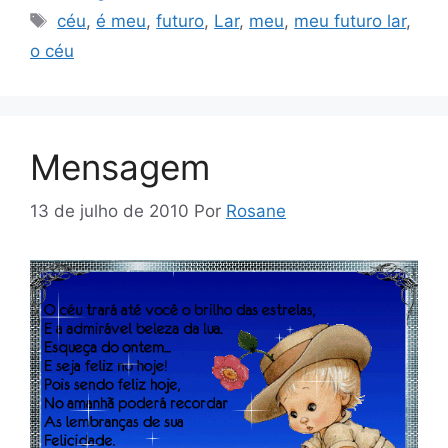
Tags
céu
,
é meu
,
futuro
,
Lar
,
meu
,
meu futuro lar
,
o céu
Mensagem
13 de julho de 2010
Por
Rosane