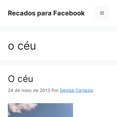
Pular
para
Recados para Facebook
Menu
o
conteúdo
o céu
O céu
24 de maio de 2013
Por
Denise Cortazio