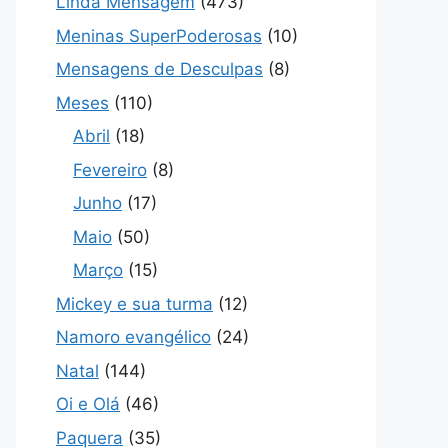
Linda Mensagem
(473)
Meninas SuperPoderosas
(10)
Mensagens de Desculpas
(8)
Meses
(110)
Abril
(18)
Fevereiro
(8)
Junho
(17)
Maio
(50)
Março
(15)
Mickey e sua turma
(12)
Namoro evangélico
(24)
Natal
(144)
Oi e Olá
(46)
Paquera
(35)