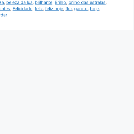
za
,
beleza da lua
,
brilhante
,
Brilho
,
brilho das estrelas
,
hantes
,
Felicidade
,
feliz
,
feliz hoje
,
flor
,
garoto
,
hoje
,
rdar