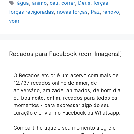
Tags
água
,
ânimo
,
céu
,
correr
,
Deus
,
forças
,
forças revigoradas
,
novas forças
,
Paz
,
renovo
,
voar
Recados para Facebook (com Imagens!)
O Recados.etc.br é um acervo com mais de
12.737 recados online de amor, de
aniversário, amizade, animados, de bom dia
ou boa noite, enfim, recados para todos os
momentos - para expressar algo do seu
coração e enviar no Facebook ou Whatsapp.
Compartilhe aquele seu momento alegre e