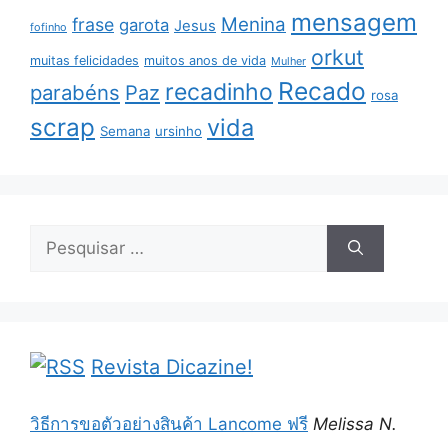
mensagem
Menina
frase
garota
Jesus
fofinho
orkut
muitas felicidades
muitos anos de vida
Mulher
Recado
recadinho
parabéns
Paz
rosa
scrap
vida
Semana
ursinho
Pesquisar
por:
Revista Dicazine!
วิธีการขอตัวอย่างสินค้า Lancome ฟรี
Melissa N.