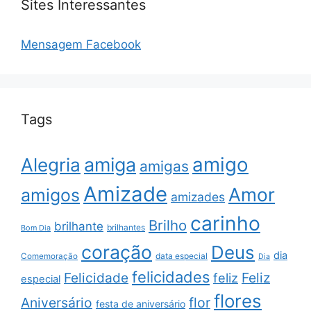
Sites Interessantes
Mensagem Facebook
Tags
amigo
amiga
Alegria
amigas
Amizade
Amor
amigos
amizades
carinho
Brilho
brilhante
brilhantes
Bom Dia
coração
Deus
dia
data especial
Comemoração
Dia
felicidades
Feliz
Felicidade
feliz
especial
flores
Aniversário
flor
festa de aniversário