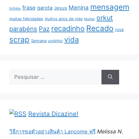
mensagem
Menina
frase
garota
Jesus
fofinho
orkut
muitas felicidades
muitos anos de vida
Mulher
Recado
recadinho
parabéns
Paz
rosa
scrap
vida
Semana
ursinho
Pesquisar
por:
Revista Dicazine!
วิธีการขอตัวอย่างสินค้า Lancome ฟรี
Melissa N.