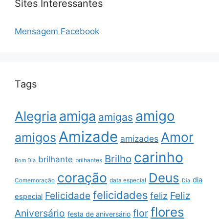
Sites Interessantes
Mensagem Facebook
Tags
amigo
amiga
Alegria
amigas
Amizade
Amor
amigos
amizades
carinho
Brilho
brilhante
brilhantes
Bom Dia
coração
Deus
dia
data especial
Comemoração
Dia
felicidades
Feliz
Felicidade
feliz
especial
flores
Aniversário
flor
festa de aniversário