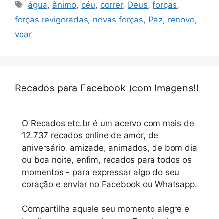
Tags
água
,
ânimo
,
céu
,
correr
,
Deus
,
forças
,
forças revigoradas
,
novas forças
,
Paz
,
renovo
,
voar
Recados para Facebook (com Imagens!)
O Recados.etc.br é um acervo com mais de
12.737 recados online de amor, de
aniversário, amizade, animados, de bom dia
ou boa noite, enfim, recados para todos os
momentos - para expressar algo do seu
coração e enviar no Facebook ou Whatsapp.
Compartilhe aquele seu momento alegre e