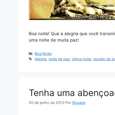
Boa noite! Que a alegria que você transm
uma noite de muita paz!
Categorias
Boa Noite
Tags
Alegria
,
noite de paz
,
ótima noite
,
recado de b
Tenha uma abençoa
20 de junho de 2013
Por
Rosane