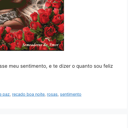
esse meu sentimento, e te dizer o quanto sou feliz
e paz
,
recado boa noite
,
rosas
,
sentimento