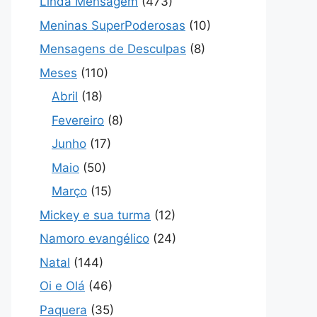
Linda Mensagem
(473)
Meninas SuperPoderosas
(10)
Mensagens de Desculpas
(8)
Meses
(110)
Abril
(18)
Fevereiro
(8)
Junho
(17)
Maio
(50)
Março
(15)
Mickey e sua turma
(12)
Namoro evangélico
(24)
Natal
(144)
Oi e Olá
(46)
Paquera
(35)