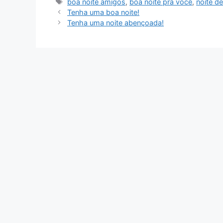
Tags
boa noite amigos
,
boa noite pra você
,
noite d
Tenha uma boa noite!
Tenha uma noite abençoada!