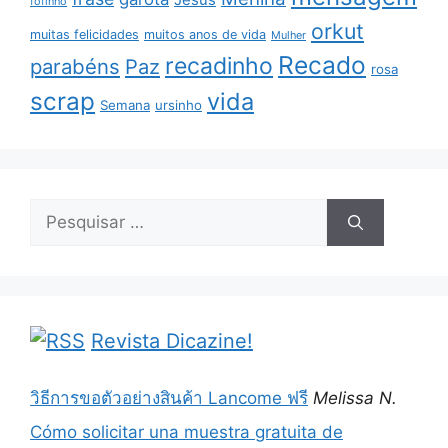
Jesus
fofinho
orkut
muitas felicidades
muitos anos de vida
Mulher
Recado
recadinho
parabéns
Paz
rosa
scrap
vida
Semana
ursinho
Pesquisar
por:
Revista Dicazine!
วิธีการขอตัวอย่างสินค้า Lancome ฟรี
Melissa N.
Cómo solicitar una muestra gratuita de