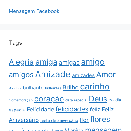
Mensagem Facebook
Tags
amigo
amiga
Alegria
amigas
Amizade
Amor
amigos
amizades
carinho
Brilho
brilhante
brilhantes
Bom Dia
coração
Deus
dia
data especial
Comemoração
Dia
felicidades
Feliz
Felicidade
feliz
especial
flores
Aniversário
flor
festa de aniversário
mensagem
Menina
frase
garota