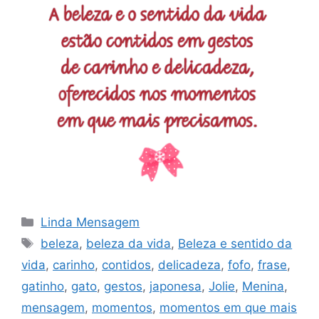
Categorias
Linda Mensagem
Tags
beleza
,
beleza da vida
,
Beleza e sentido da
vida
,
carinho
,
contidos
,
delicadeza
,
fofo
,
frase
,
gatinho
,
gato
,
gestos
,
japonesa
,
Jolie
,
Menina
,
mensagem
,
momentos
,
momentos em que mais