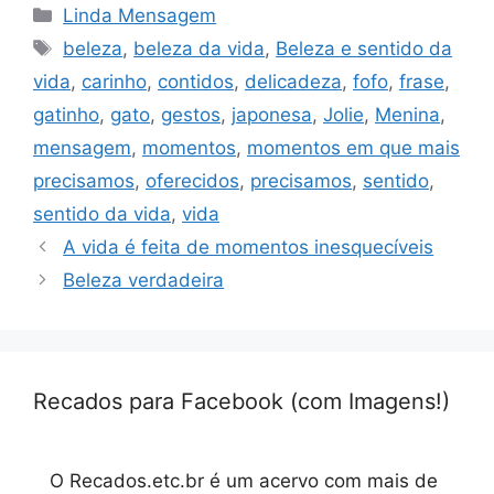
Categorias
Linda Mensagem
Tags
beleza
,
beleza da vida
,
Beleza e sentido da
vida
,
carinho
,
contidos
,
delicadeza
,
fofo
,
frase
,
gatinho
,
gato
,
gestos
,
japonesa
,
Jolie
,
Menina
,
mensagem
,
momentos
,
momentos em que mais
precisamos
,
oferecidos
,
precisamos
,
sentido
,
sentido da vida
,
vida
A vida é feita de momentos inesquecíveis
Beleza verdadeira
Recados para Facebook (com Imagens!)
O Recados.etc.br é um acervo com mais de