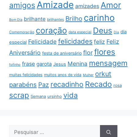
Amizade
Amor
amigos
amizades
carinho
Brilho
brilhante
brilhantes
Bom Dia
coração
Deus
dia
data especial
Comemoração
Dia
felicidades
Feliz
Felicidade
feliz
especial
flores
Aniversário
flor
festa de aniversário
mensagem
Menina
frase
garota
Jesus
fofinho
orkut
muitas felicidades
muitos anos de vida
Mulher
Recado
recadinho
parabéns
Paz
rosa
scrap
vida
Semana
ursinho
Pesquisar
por: