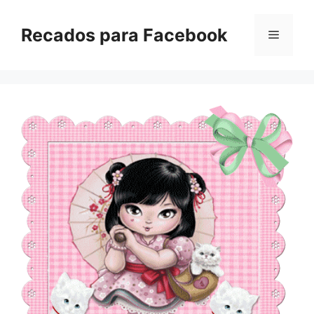
Pular
para
Recados para Facebook
Menu
o
conteúdo