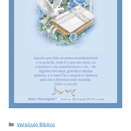
Categorias
Versículo Bíblico