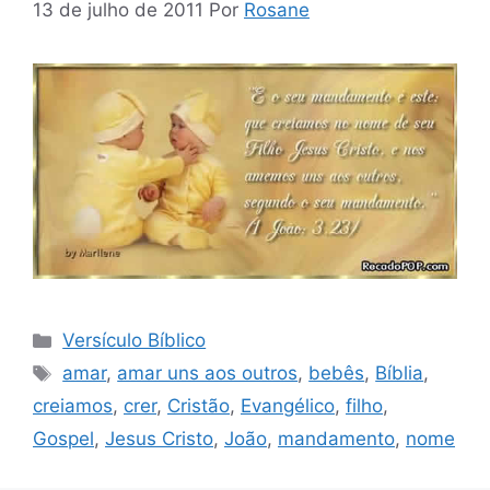
13 de julho de 2011
Por
Rosane
Categorias
Versículo Bíblico
Tags
amar
,
amar uns aos outros
,
bebês
,
Bíblia
,
creiamos
,
crer
,
Cristão
,
Evangélico
,
filho
,
Gospel
,
Jesus Cristo
,
João
,
mandamento
,
nome