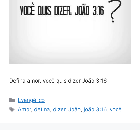
Defina amor, você quis dizer João 3:16
Categorias
Evangélico
Tags
Amor
,
defina
,
dizer
,
João
,
joão 3:16
,
você