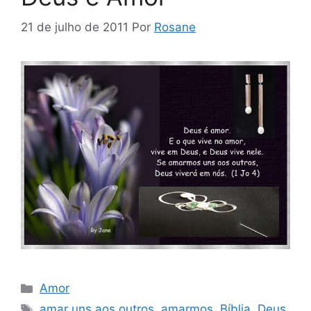
21 de julho de 2011
Por
Rosane
Categorias
Amor
Tags
amar uns aos outros
,
amarmos
,
Bíblia
,
Deus
,