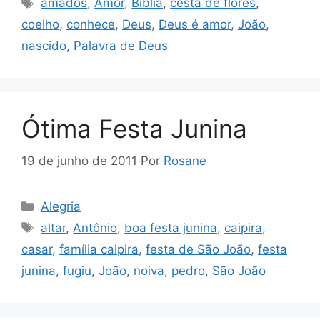
Tags
amados
,
Amor
,
Bíblia
,
cesta de flores
,
coelho
,
conhece
,
Deus
,
Deus é amor
,
João
,
nascido
,
Palavra de Deus
Ótima Festa Junina
19 de junho de 2011
Por
Rosane
Categorias
Alegria
Tags
altar
,
Antônio
,
boa festa junina
,
caipira
,
casar
,
família caipira
,
festa de São João
,
festa
junina
,
fugiu
,
João
,
noiva
,
pedro
,
São João