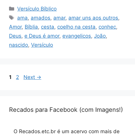
Categorias
Versículo Bíblico
Tags
ama
,
amados
,
amar
,
amar uns aos outros
,
Amor
,
Bíblia
,
cesta
,
coelho na cesta
,
conhec
,
Deus
,
e Deus é amor
,
evangelicos
,
João
,
nascido
,
Versículo
Page
Page
1
2
Next
→
Recados para Facebook (com Imagens!)
O Recados.etc.br é um acervo com mais de