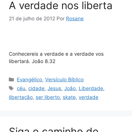
A verdade nos liberta
21 de julho de 2012
Por
Rosane
Conhecereis a verdade e a verdade vos
libertará. João 8.32
Categorias
Evangélico
,
Versículo Bíblico
Tags
céu
,
cidade
,
Jesus
,
João
,
Liberdade
,
libertação
,
ser liberto
,
skate
,
verdade
Siga o caminho de