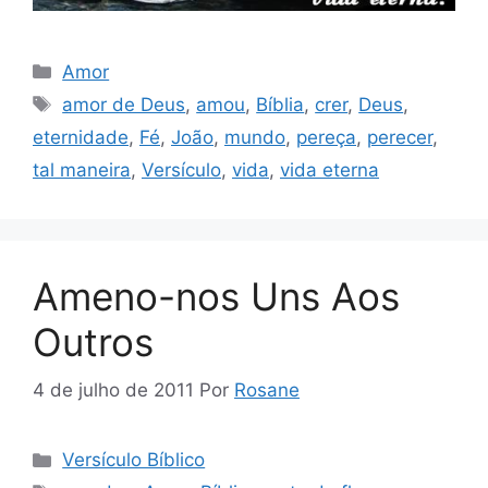
Categorias
Amor
Tags
amor de Deus
,
amou
,
Bíblia
,
crer
,
Deus
,
eternidade
,
Fé
,
João
,
mundo
,
pereça
,
perecer
,
tal maneira
,
Versículo
,
vida
,
vida eterna
Ameno-nos Uns Aos
Outros
4 de julho de 2011
Por
Rosane
Categorias
Versículo Bíblico