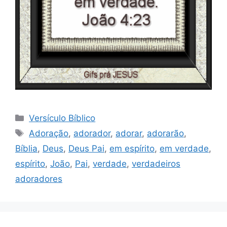
Categorias
Versículo Bíblico
Tags
Adoração
,
adorador
,
adorar
,
adorarão
,
Bíblia
,
Deus
,
Deus Pai
,
em espírito
,
em verdade
,
espírito
,
João
,
Pai
,
verdade
,
verdadeiros
adoradores