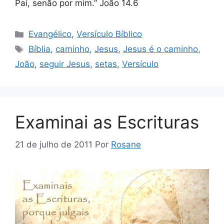
Pai, senão por mim.” João 14.6
Categorias
Evangélico
,
Versículo Bíblico
Tags
Bíblia
,
caminho
,
Jesus
,
Jesus é o caminho
,
João
,
seguir Jesus
,
setas
,
Versículo
Examinai as Escrituras
21 de julho de 2011
Por
Rosane