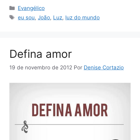
Categorias
Evangélico
Tags
eu sou
,
João
,
Luz
,
luz do mundo
Defina amor
19 de novembro de 2012
Por
Denise Cortazio