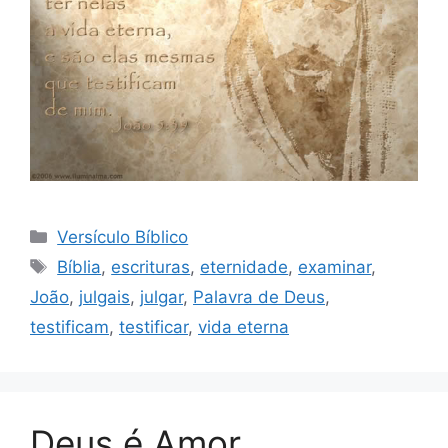
Categorias
Versículo Bíblico
Tags
Bíblia
,
escrituras
,
eternidade
,
examinar
,
João
,
julgais
,
julgar
,
Palavra de Deus
,
testificam
,
testificar
,
vida eterna
Deus é Amor