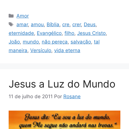
Categorias
Amor
Tags
amar
,
amou
,
Bíblia
,
cre
,
crer
,
Deus
,
eternidade
,
Evangélico
,
filho
,
Jesus Cristo
,
João
,
mundo
,
não pereça
,
salvação
,
tal
maneira
,
Versículo
,
vida eterna
Jesus a Luz do Mundo
11 de julho de 2011
Por
Rosane