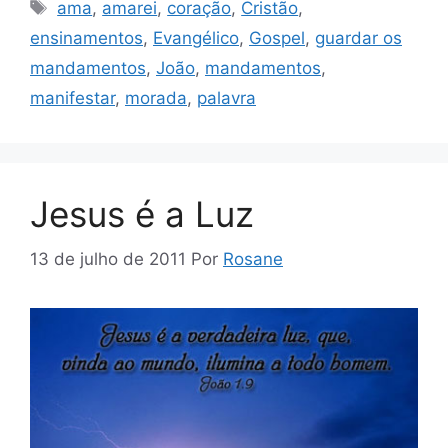
Tags
ama
,
amarei
,
coração
,
Cristão
,
ensinamentos
,
Evangélico
,
Gospel
,
guardar os
mandamentos
,
João
,
mandamentos
,
manifestar
,
morada
,
palavra
Jesus é a Luz
13 de julho de 2011
Por
Rosane