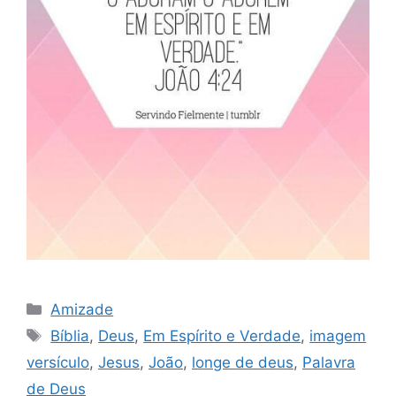
Categorias
Amizade
Tags
Bíblia
,
Deus
,
Em Espírito e Verdade
,
imagem
versículo
,
Jesus
,
João
,
longe de deus
,
Palavra
de Deus