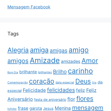
Mensagem Facebook
Tags
amigo
amiga
Alegria
amigas
Amizade
Amor
amigos
amizades
carinho
Brilho
brilhante
brilhantes
Bom Dia
coração
Deus
dia
data especial
Comemoração
Dia
felicidades
Feliz
Felicidade
feliz
especial
flores
Aniversário
flor
festa de aniversário
mensagem
Menina
frase
garota
Jesus
fofinho