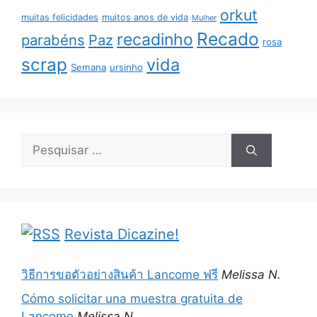
orkut
muitas felicidades
muitos anos de vida
Mulher
Recado
recadinho
parabéns
Paz
rosa
scrap
vida
Semana
ursinho
Pesquisar
por:
Revista Dicazine!
วิธีการขอตัวอย่างสินค้า Lancome ฟรี
Melissa N.
Cómo solicitar una muestra gratuita de
Lancome
Melissa N.