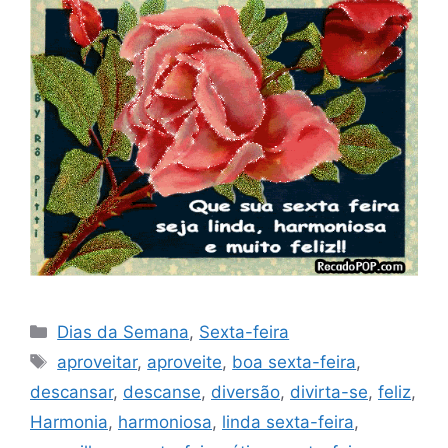
Categorias
Dias da Semana
,
Sexta-feira
Tags
aproveitar
,
aproveite
,
boa sexta-feira
,
descansar
,
descanse
,
diversão
,
divirta-se
,
feliz
,
Harmonia
,
harmoniosa
,
linda sexta-feira
,