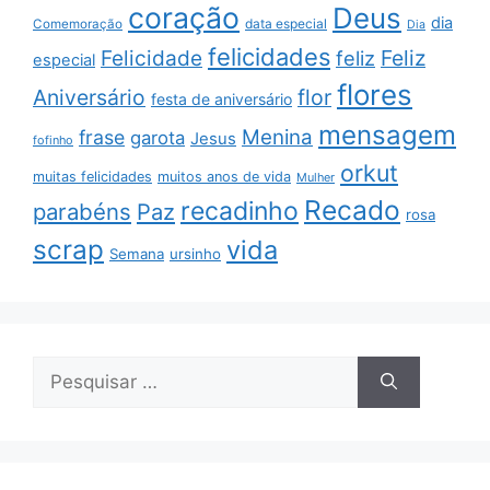
coração
Deus
dia
data especial
Comemoração
Dia
felicidades
Feliz
Felicidade
feliz
especial
flores
Aniversário
flor
festa de aniversário
mensagem
Menina
frase
garota
Jesus
fofinho
orkut
muitas felicidades
muitos anos de vida
Mulher
Recado
recadinho
parabéns
Paz
rosa
scrap
vida
Semana
ursinho
Pesquisar
por: