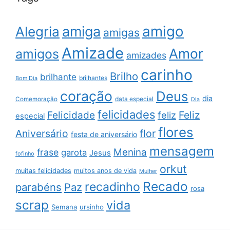
amigo
amiga
Alegria
amigas
Amizade
Amor
amigos
amizades
carinho
Brilho
brilhante
brilhantes
Bom Dia
coração
Deus
dia
data especial
Comemoração
Dia
felicidades
Feliz
Felicidade
feliz
especial
flores
Aniversário
flor
festa de aniversário
mensagem
Menina
frase
garota
Jesus
fofinho
orkut
muitas felicidades
muitos anos de vida
Mulher
Recado
recadinho
parabéns
Paz
rosa
scrap
vida
Semana
ursinho