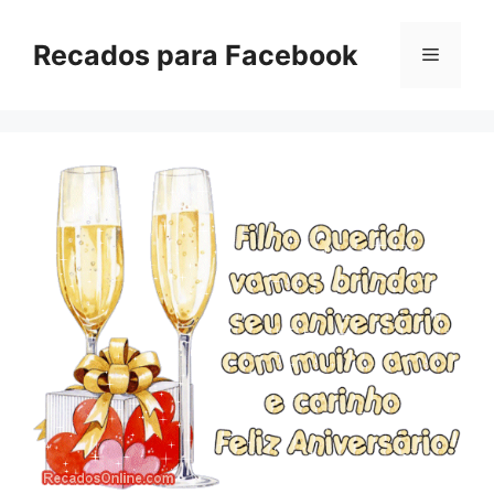
Pular
para
Recados para Facebook
Menu
o
conteúdo