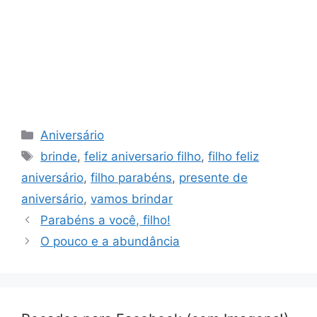
Categorias
Aniversário
Tags
brinde
,
feliz aniversario filho
,
filho feliz
aniversário
,
filho parabéns
,
presente de
aniversário
,
vamos brindar
Parabéns a você, filho!
O pouco e a abundância