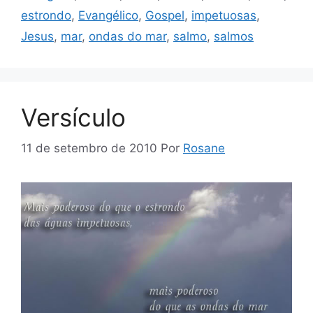
estrondo
,
Evangélico
,
Gospel
,
impetuosas
,
Jesus
,
mar
,
ondas do mar
,
salmo
,
salmos
Versículo
11 de setembro de 2010
Por
Rosane