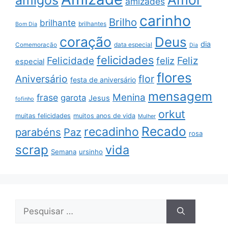
amizades
carinho
Brilho
brilhante
brilhantes
Bom Dia
coração
Deus
dia
data especial
Comemoração
Dia
felicidades
Feliz
Felicidade
feliz
especial
flores
Aniversário
flor
festa de aniversário
mensagem
Menina
frase
garota
Jesus
fofinho
orkut
muitas felicidades
muitos anos de vida
Mulher
Recado
recadinho
parabéns
Paz
rosa
scrap
vida
Semana
ursinho
Pesquisar
por: