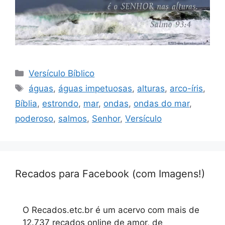
Categorias
Versículo Bíblico
Tags
águas
,
águas impetuosas
,
alturas
,
arco-íris
,
Bíblia
,
estrondo
,
mar
,
ondas
,
ondas do mar
,
poderoso
,
salmos
,
Senhor
,
Versículo
Recados para Facebook (com Imagens!)
O Recados.etc.br é um acervo com mais de
12.737 recados online de amor, de