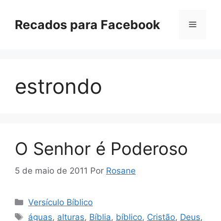
Pular
para
Recados para Facebook
Menu
o
conteúdo
estrondo
O Senhor é Poderoso
5 de maio de 2011
Por
Rosane
Categorias
Versículo Bíblico
Tags
águas
,
alturas
,
Bíblia
,
bíblico
,
Cristão
,
Deus
,