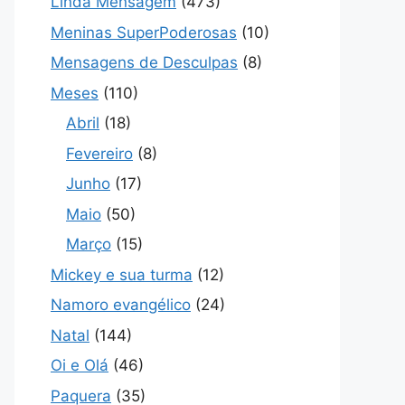
Linda Mensagem
(473)
Meninas SuperPoderosas
(10)
Mensagens de Desculpas
(8)
Meses
(110)
Abril
(18)
Fevereiro
(8)
Junho
(17)
Maio
(50)
Março
(15)
Mickey e sua turma
(12)
Namoro evangélico
(24)
Natal
(144)
Oi e Olá
(46)
Paquera
(35)