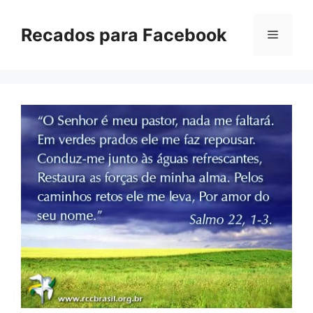
Pular
para
Recados para Facebook
Menu
o
conteúdo