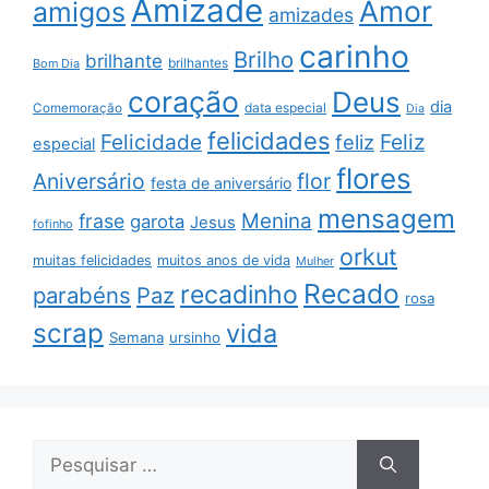
Amizade
Amor
amigos
amizades
carinho
Brilho
brilhante
brilhantes
Bom Dia
coração
Deus
dia
data especial
Comemoração
Dia
felicidades
Feliz
Felicidade
feliz
especial
flores
Aniversário
flor
festa de aniversário
mensagem
Menina
frase
garota
Jesus
fofinho
orkut
muitas felicidades
muitos anos de vida
Mulher
Recado
recadinho
parabéns
Paz
rosa
scrap
vida
Semana
ursinho
Pesquisar
por: