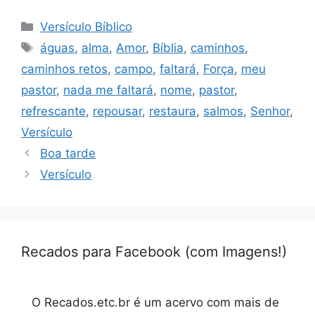
Categorias
Versículo Bíblico
Tags
águas
,
alma
,
Amor
,
Bíblia
,
caminhos
,
caminhos retos
,
campo
,
faltará
,
Força
,
meu
pastor
,
nada me faltará
,
nome
,
pastor
,
refrescante
,
repousar
,
restaura
,
salmos
,
Senhor
,
Versículo
Boa tarde
Versículo
Recados para Facebook (com Imagens!)
O Recados.etc.br é um acervo com mais de