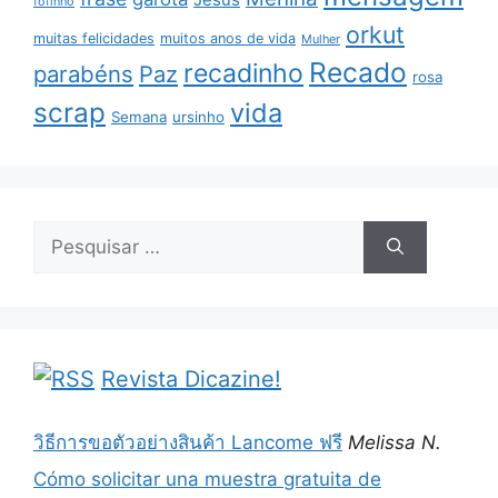
fofinho
orkut
muitas felicidades
muitos anos de vida
Mulher
Recado
recadinho
parabéns
Paz
rosa
scrap
vida
Semana
ursinho
Pesquisar
por:
Revista Dicazine!
วิธีการขอตัวอย่างสินค้า Lancome ฟรี
Melissa N.
Cómo solicitar una muestra gratuita de