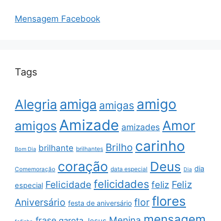
Mensagem Facebook
Tags
amigo
amiga
Alegria
amigas
Amizade
Amor
amigos
amizades
carinho
Brilho
brilhante
brilhantes
Bom Dia
coração
Deus
dia
data especial
Comemoração
Dia
felicidades
Feliz
Felicidade
feliz
especial
flores
Aniversário
flor
festa de aniversário
mensagem
Menina
frase
garota
Jesus