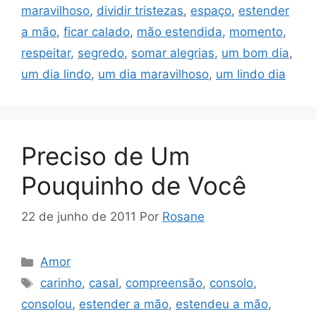
maravilhoso
,
dividir tristezas
,
espaço
,
estender
a mão
,
ficar calado
,
mão estendida
,
momento
,
respeitar
,
segredo
,
somar alegrias
,
um bom dia
,
um dia lindo
,
um dia maravilhoso
,
um lindo dia
Preciso de Um
Pouquinho de Você
22 de junho de 2011
Por
Rosane
Categorias
Amor
Tags
carinho
,
casal
,
compreensão
,
consolo
,
consolou
,
estender a mão
,
estendeu a mão
,