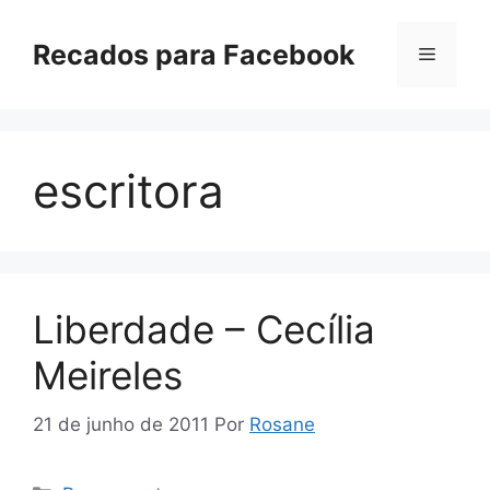
Pular
para
Recados para Facebook
Menu
o
conteúdo
escritora
Liberdade – Cecília
Meireles
21 de junho de 2011
Por
Rosane
Categorias