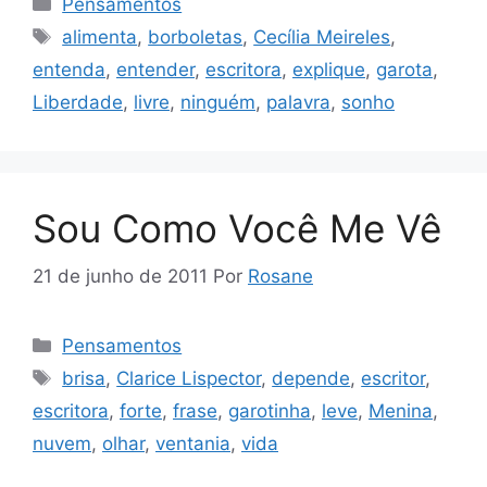
Pensamentos
Tags
alimenta
,
borboletas
,
Cecília Meireles
,
entenda
,
entender
,
escritora
,
explique
,
garota
,
Liberdade
,
livre
,
ninguém
,
palavra
,
sonho
Sou Como Você Me Vê
21 de junho de 2011
Por
Rosane
Categorias
Pensamentos
Tags
brisa
,
Clarice Lispector
,
depende
,
escritor
,
escritora
,
forte
,
frase
,
garotinha
,
leve
,
Menina
,
nuvem
,
olhar
,
ventania
,
vida