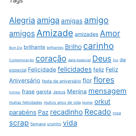
Tags
amigo
amiga
Alegria
amigas
Amizade
Amor
amigos
amizades
carinho
Brilho
brilhante
brilhantes
Bom Dia
coração
Deus
dia
data especial
Comemoração
Dia
felicidades
Feliz
Felicidade
feliz
especial
flores
Aniversário
flor
festa de aniversário
mensagem
Menina
frase
garota
Jesus
fofinho
orkut
muitas felicidades
muitos anos de vida
Mulher
Recado
recadinho
parabéns
Paz
rosa
scrap
vida
Semana
ursinho