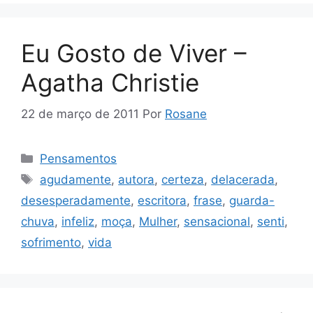
Eu Gosto de Viver –
Agatha Christie
22 de março de 2011
Por
Rosane
Categorias
Pensamentos
Tags
agudamente
,
autora
,
certeza
,
delacerada
,
desesperadamente
,
escritora
,
frase
,
guarda-
chuva
,
infeliz
,
moça
,
Mulher
,
sensacional
,
senti
,
sofrimento
,
vida