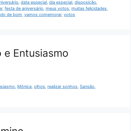
iversário
,
data especial
,
dia especial
,
disposição
,
er
,
festa de aniversário
,
meus votos
,
muitas felicidades
,
udo de bom
,
vamos comemorar
,
votos
o e Entusiasmo
usiasmo
,
Mônica
,
olhos
,
realizar sonhos
,
Sansão
,