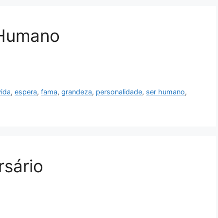
 Humano
ida
,
espera
,
fama
,
grandeza
,
personalidade
,
ser humano
,
rsário