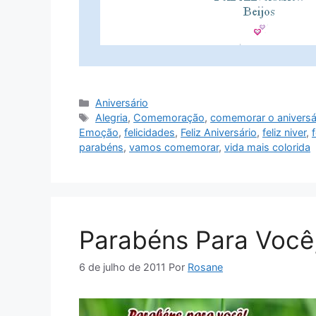
Categorias
Aniversário
Tags
Alegria
,
Comemoração
,
comemorar o aniversá
Emoção
,
felicidades
,
Feliz Aniversário
,
feliz niver
,
parabéns
,
vamos comemorar
,
vida mais colorida
Parabéns Para Você,
6 de julho de 2011
Por
Rosane