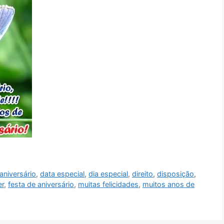
niversário
,
data especial
,
dia especial
,
direito
,
disposição
,
er
,
festa de aniversário
,
muitas felicidades
,
muitos anos de