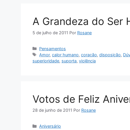
A Grandeza do Ser
5 de julho de 2011
Por
Rosane
Categorias
Pensamentos
Tags
Amor
,
calor humano
,
coração
,
disposição
,
Dúv
superioridade
,
suporta
,
violência
Votos de Feliz Anive
28 de junho de 2011
Por
Rosane
Categorias
Aniversário