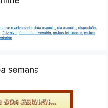
umine
morar o aniversário
,
data especial
,
dia especial
,
disposição
,
o
,
feliz niver
,
festa de aniversário
,
muitas felicidades
,
muitos
colorida
oa semana