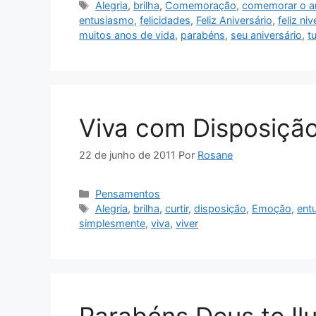
Tags
Alegria
,
brilha
,
Comemoração
,
comemorar o an
entusiasmo
,
felicidades
,
Feliz Aniversário
,
feliz niv
muitos anos de vida
,
parabéns
,
seu aniversário
,
t
Viva com Disposiçã
22 de junho de 2011
Por
Rosane
Categorias
Pensamentos
Tags
Alegria
,
brilha
,
curtir
,
disposição
,
Emoção
,
ent
simplesmente
,
viva
,
viver