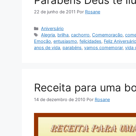
Parabéns Deus te Il
22 de junho de 2011
Por
Rosane
Categorias
Aniversário
Tags
Alegria
,
brilha
,
cachorro
,
Comemoração
,
come
Emoção
,
entusiasmo
,
felicidades
,
Feliz Aniversári
anos de vida
,
parabéns
,
vamos comemorar
,
vida 
Receita para uma b
14 de dezembro de 2010
Por
Rosane