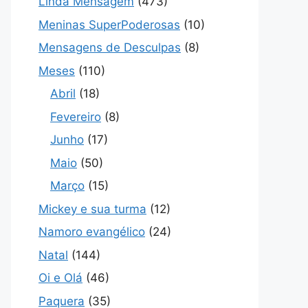
Linda Mensagem
(473)
Meninas SuperPoderosas
(10)
Mensagens de Desculpas
(8)
Meses
(110)
Abril
(18)
Fevereiro
(8)
Junho
(17)
Maio
(50)
Março
(15)
Mickey e sua turma
(12)
Namoro evangélico
(24)
Natal
(144)
Oi e Olá
(46)
Paquera
(35)