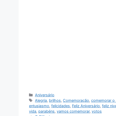
Categorias
Aniversário
Tags
Alegria
,
brilhos
,
Comemoração
,
comemorar o a
entusiasmo
,
felicidades
,
Feliz Aniversário
,
feliz niv
vida
,
parabéns
,
vamos comemorar
,
votos