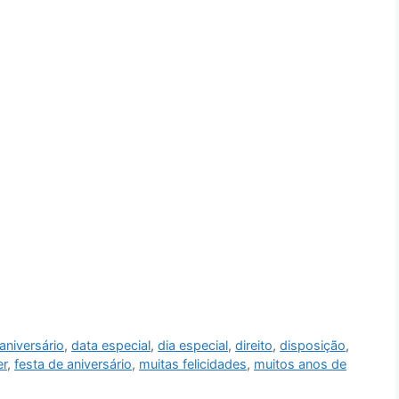
niversário
,
data especial
,
dia especial
,
direito
,
disposição
,
er
,
festa de aniversário
,
muitas felicidades
,
muitos anos de