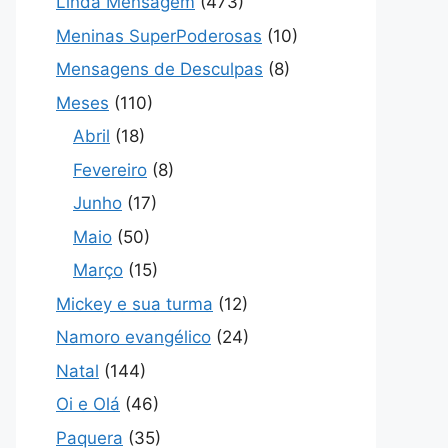
Linda Mensagem
(473)
Meninas SuperPoderosas
(10)
Mensagens de Desculpas
(8)
Meses
(110)
Abril
(18)
Fevereiro
(8)
Junho
(17)
Maio
(50)
Março
(15)
Mickey e sua turma
(12)
Namoro evangélico
(24)
Natal
(144)
Oi e Olá
(46)
Paquera
(35)