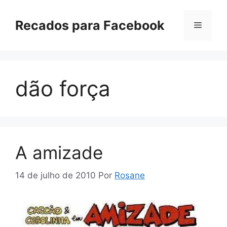
Pular
para
Recados para Facebook
Menu
o
conteúdo
dão força
A amizade
14 de julho de 2010
Por
Rosane