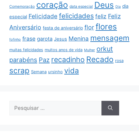
coração
Deus
dia
data especial
Comemoração
Dia
felicidades
Feliz
Felicidade
feliz
especial
flores
Aniversário
flor
festa de aniversário
mensagem
Menina
frase
garota
Jesus
fofinho
orkut
muitas felicidades
muitos anos de vida
Mulher
Recado
recadinho
parabéns
Paz
rosa
scrap
vida
Semana
ursinho
Pesquisar
por: