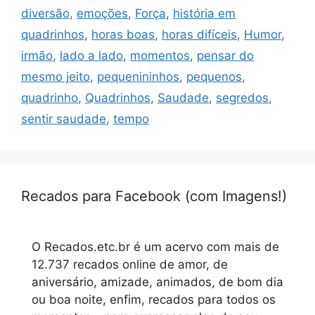
diversão
,
emoções
,
Força
,
história em
quadrinhos
,
horas boas
,
horas difíceis
,
Humor
,
irmão
,
lado a lado
,
momentos
,
pensar do
mesmo jeito
,
pequenininhos
,
pequenos
,
quadrinho
,
Quadrinhos
,
Saudade
,
segredos
,
sentir saudade
,
tempo
Recados para Facebook (com Imagens!)
O Recados.etc.br é um acervo com mais de
12.737 recados online de amor, de
aniversário, amizade, animados, de bom dia
ou boa noite, enfim, recados para todos os