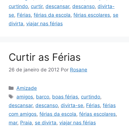
curtindo
,
curtir
,
descansar
,
descanso
,
divirta-
se
,
Férias
,
férias da escola
,
férias escolares
,
se
divirta
,
viajar nas férias
Curtir as Férias
26 de janeiro de 2012
Por
Rosane
Categorias
Amizade
Tags
amigos
,
barco
,
boas férias
,
curtindo
,
descansar
,
descanso
,
divirta-se
,
Férias
,
férias
com amigos
,
férias da escola
,
férias escolares
,
mar
,
Praia
,
se divirta
,
viajar nas férias