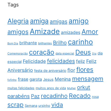
Tags
amigo
amiga
Alegria
amigas
Amizade
Amor
amigos
amizades
carinho
Brilho
brilhante
brilhantes
Bom Dia
coração
Deus
dia
data especial
Comemoração
Dia
felicidades
Feliz
Felicidade
feliz
especial
flores
Aniversário
flor
festa de aniversário
mensagem
Menina
frase
garota
Jesus
fofinho
orkut
muitas felicidades
muitos anos de vida
Mulher
Recado
recadinho
parabéns
Paz
rosa
scrap
vida
Semana
ursinho