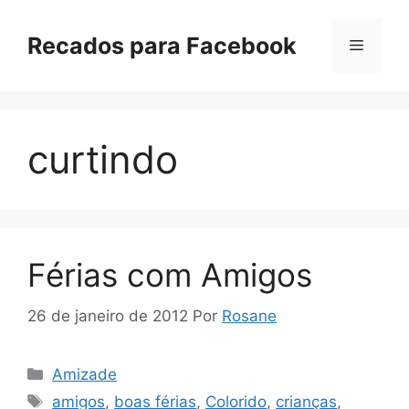
Pular
para
Recados para Facebook
Menu
o
conteúdo
curtindo
Férias com Amigos
26 de janeiro de 2012
Por
Rosane
Categorias
Amizade
Tags
amigos
,
boas férias
,
Colorido
,
crianças
,