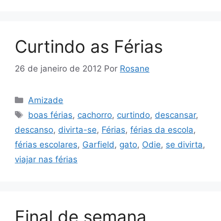
Curtindo as Férias
26 de janeiro de 2012
Por
Rosane
Categorias
Amizade
Tags
boas férias
,
cachorro
,
curtindo
,
descansar
,
descanso
,
divirta-se
,
Férias
,
férias da escola
,
férias escolares
,
Garfield
,
gato
,
Odie
,
se divirta
,
viajar nas férias
Final de semana