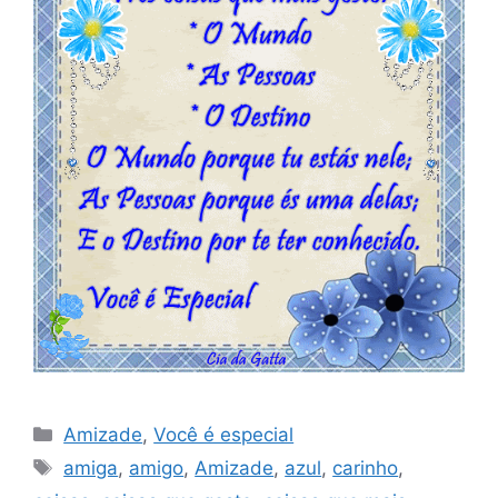
Categorias
Amizade
,
Você é especial
Tags
amiga
,
amigo
,
Amizade
,
azul
,
carinho
,