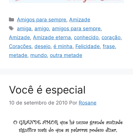
Categorias
Amigos para sempre
,
Amizade
Tags
amiga
,
amigo
,
amigos para sempre
,
Amizade
,
Amizade eterna
,
conhecido
,
coração
,
Corações
,
desejo
,
é minha
,
Felicidade
,
frase
,
metade
,
mundo
,
outra metade
Você é especial
10 de setembro de 2010
Por
Rosane