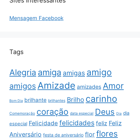
Sites Interessantes
Mensagem Facebook
Tags
amigo
amiga
Alegria
amigas
Amizade
Amor
amigos
amizades
carinho
Brilho
brilhante
brilhantes
Bom Dia
coração
Deus
dia
data especial
Comemoração
Dia
felicidades
Feliz
Felicidade
feliz
especial
flores
Aniversário
flor
festa de aniversário