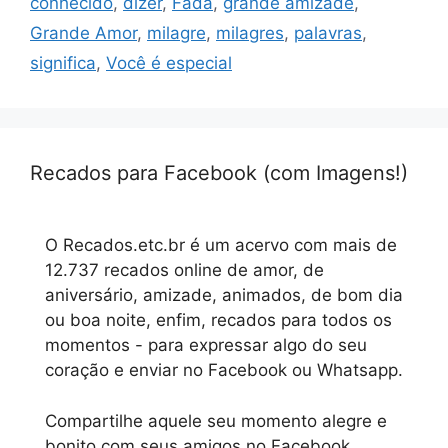
conhecido
,
dizer
,
Fada
,
grande amizade
,
Grande Amor
,
milagre
,
milagres
,
palavras
,
significa
,
Você é especial
Recados para Facebook (com Imagens!)
O Recados.etc.br é um acervo com mais de
12.737 recados online de amor, de
aniversário, amizade, animados, de bom dia
ou boa noite, enfim, recados para todos os
momentos - para expressar algo do seu
coração e enviar no Facebook ou Whatsapp.
Compartilhe aquele seu momento alegre e
bonito com seus amigos no Facebook.