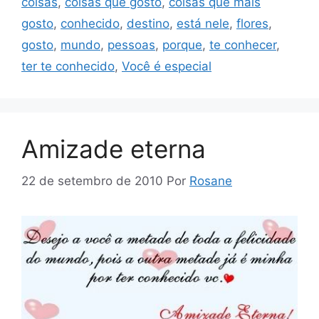
coisas
,
coisas que gosto
,
coisas que mais
gosto
,
conhecido
,
destino
,
está nele
,
flores
,
gosto
,
mundo
,
pessoas
,
porque
,
te conhecer
,
ter te conhecido
,
Você é especial
Amizade eterna
22 de setembro de 2010
Por
Rosane