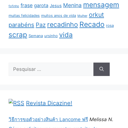
mensagem
Menina
frase
garota
Jesus
fofinho
orkut
muitas felicidades
muitos anos de vida
Mulher
Recado
recadinho
parabéns
Paz
rosa
scrap
vida
Semana
ursinho
Pesquisar
por:
Revista Dicazine!
วิธีการขอตัวอย่างสินค้า Lancome ฟรี
Melissa N.