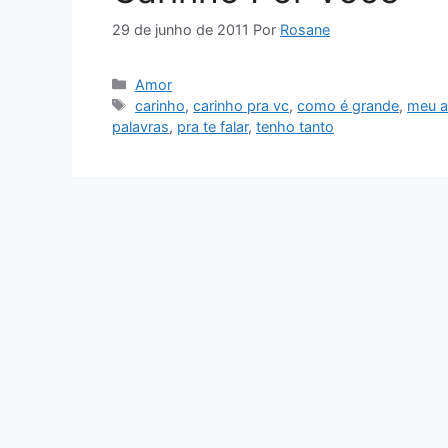
29 de junho de 2011
Por
Rosane
Categorias
Amor
Tags
carinho
,
carinho pra vc
,
como é grande
,
meu a
palavras
,
pra te falar
,
tenho tanto