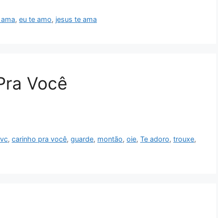
e ama
,
eu te amo
,
jesus te ama
Pra Você
 vc
,
carinho pra você
,
guarde
,
montão
,
oie
,
Te adoro
,
trouxe
,