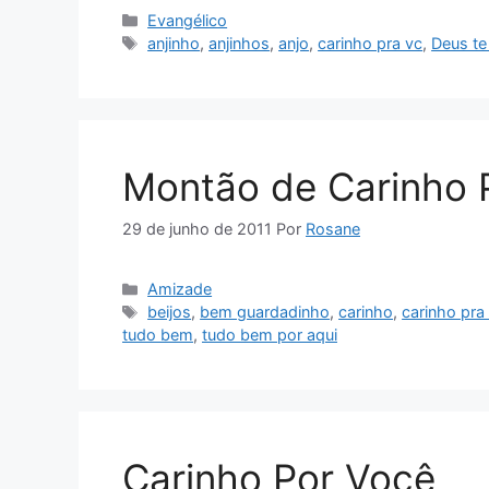
Categorias
Evangélico
Tags
anjinho
,
anjinhos
,
anjo
,
carinho pra vc
,
Deus t
Montão de Carinho 
29 de junho de 2011
Por
Rosane
Categorias
Amizade
Tags
beijos
,
bem guardadinho
,
carinho
,
carinho pra
tudo bem
,
tudo bem por aqui
Carinho Por Você