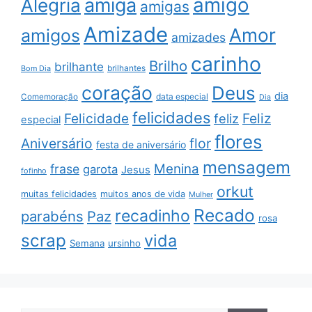
amigo
amiga
Alegria
amigas
Amizade
Amor
amigos
amizades
carinho
Brilho
brilhante
brilhantes
Bom Dia
coração
Deus
dia
data especial
Comemoração
Dia
felicidades
Feliz
Felicidade
feliz
especial
flores
Aniversário
flor
festa de aniversário
mensagem
Menina
frase
garota
Jesus
fofinho
orkut
muitas felicidades
muitos anos de vida
Mulher
Recado
recadinho
parabéns
Paz
rosa
scrap
vida
Semana
ursinho