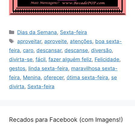
Categorias
Dias da Semana
,
Sexta-feira
Tags
aproveitar
,
aproveite
,
atenções
,
boa sexta-
feira
,
caro
,
descansar
,
descanse
,
diversão
,
divirta-se
,
fácil
,
fazer alguém feliz
,
Felicidade
,
gestos
,
linda sexta-feira
,
maravilhosa sexta-
feira
,
Menina
,
oferecer
,
ótima sexta-feira
,
se
divirta
,
Sexta-feira
Recados para Facebook (com Imagens!)